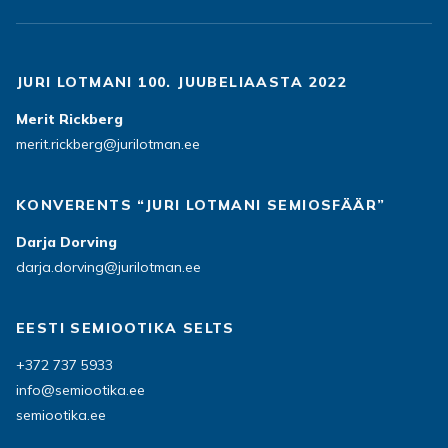
JURI LOTMANI 100. JUUBELIAASTA 2022
Merit Rickberg
merit.rickberg@jurilotman.ee
KONVERENTS “JURI LOTMANI SEMIOSFÄÄR”
Darja Dorving
darja.dorving@jurilotman.ee
EESTI SEMIOOTIKA SELTS
+372 737 5933
info@semiootika.ee
semiootika.ee