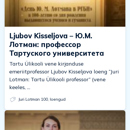
Ljubov Kisseljova – Ю.М.
Лотман: профессор
Тартуского университета
Tartu Ülikooli vene kirjanduse
emeriitprofessor Ljubov Kisseljova loeng “Juri
Lotman: Tartu Ülikooli professor” (vene
keeles, …
Juri Lotman 100
,
loengud