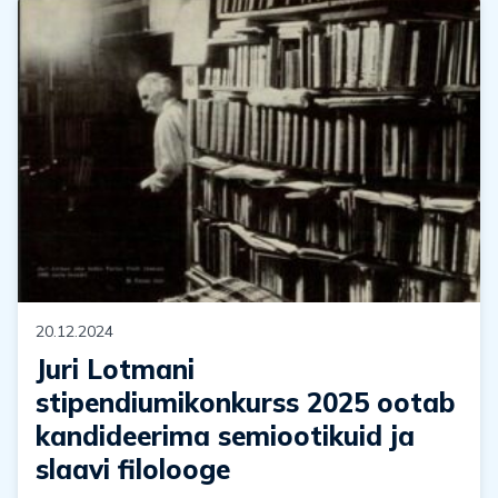
20.12.2024
Juri Lotmani
stipendiumikonkurss 2025 ootab
kandideerima semiootikuid ja
slaavi filolooge