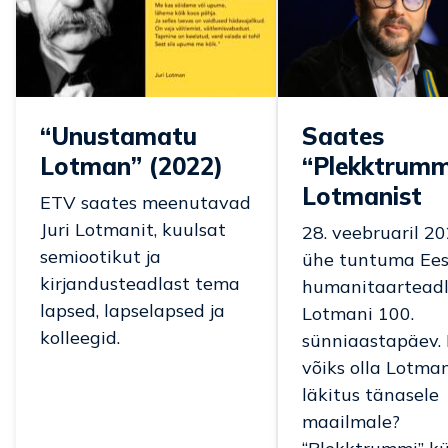
“Unustamatu
Saates
Lotman” (2022)
“Plekktrum
Lotmanist
ETV saates meenutavad
Juri Lotmanit, kuulsat
28. veebruaril 2
semiootikut ja
ühe tuntuma Ees
kirjandusteadlast tema
humanitaarteadl
lapsed, lapselapsed ja
Lotmani 100.
kolleegid.
sünniaastapäev. 
võiks olla Lotma
läkitus tänasele
maailmale?