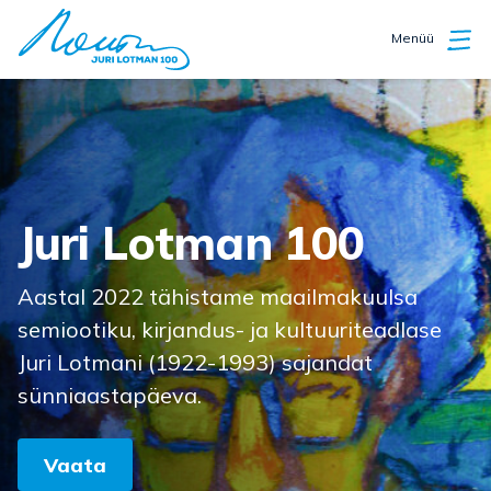
Menüü
Esileht
Juri Lotman 100
Aastal 2022 tähistame maailmakuulsa
semiootiku, kirjandus- ja kultuuriteadlase
Juri Lotmani (1922-1993) sajandat
sünniaastapäeva.
Vaata