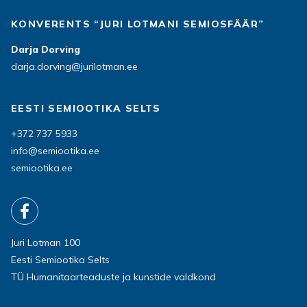
KONVERENTS “JURI LOTMANI SEMIOSFÄÄR”
Darja Dorving
darja.dorving@jurilotman.ee
EESTI SEMIOOTIKA SELTS
+372 737 5933
info@semiootika.ee
semiootika.ee
Juri Lotman 100
Eesti Semiootika Selts
TÜ Humanitaarteaduste ja kunstide valdkond