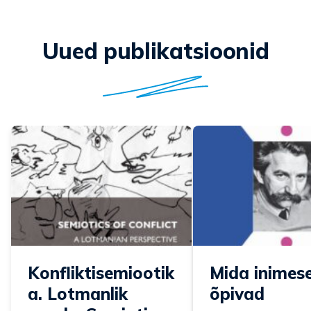
Uued publikatsioonid
Konfliktisemiootik
Mida inimesed
a. Lotmanlik
õpivad