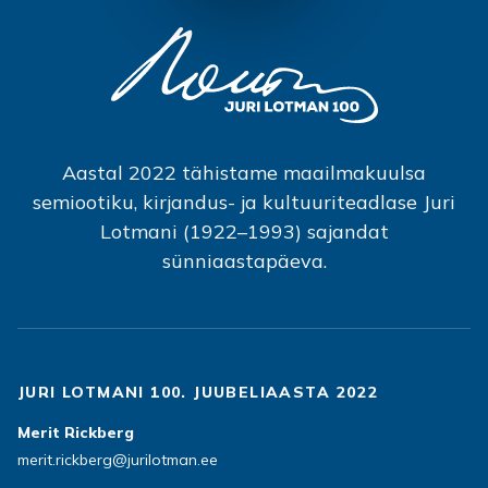
Aastal 2022 tähistame maailmakuulsa
semiootiku, kirjandus- ja kultuuriteadlase Juri
Lotmani (1922–1993) sajandat
sünniaastapäeva.
JURI LOTMANI 100. JUUBELIAASTA 2022
Merit Rickberg
merit.rickberg@jurilotman.ee