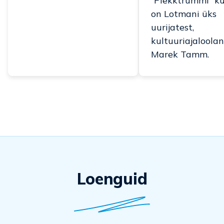
“Plekktrummi” kü
on Lotmani üks
uurijatest,
kultuuriajaloola
Marek Tamm.
Loenguid