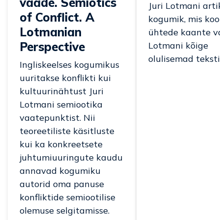
vaade. Semiotics
Juri Lotmani arti
of Conflict. A
kogumik, mis ko
Lotmanian
ühtede kaante v
Perspective
Lotmani kõige
olulisemad teksti
Ingliskeelses kogumikus
uuritakse konflikti kui
kultuurinähtust Juri
Lotmani semiootika
vaatepunktist. Nii
teoreetiliste käsitluste
kui ka konkreetsete
juhtumiuuringute kaudu
annavad kogumiku
autorid oma panuse
konfliktide semiootilise
olemuse selgitamisse.