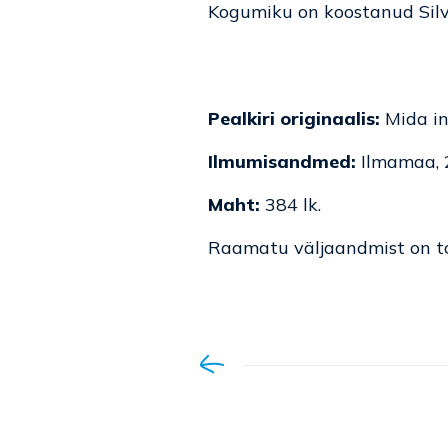
Kogumiku on koostanud Silvi
Pealkiri originaalis:
Mida i
Ilmumisandmed:
Ilmamaa,
Maht:
384 lk.
Raamatu väljaandmist on to