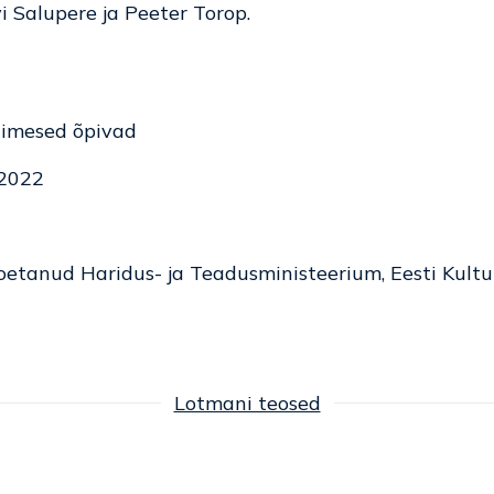
 Salupere ja Peeter Torop.
nimesed õpivad
 2022
etanud Haridus- ja Teadusministeerium, Eesti Kultu
Lotmani teosed