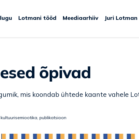
lugu
Lotmani tööd
Meediaarhiiv
Juri Lotman
imesed õpivad
kogumik, mis koondab ühtede kaante vahele Lo
,
kultuurisemiootika
,
publikatsioon