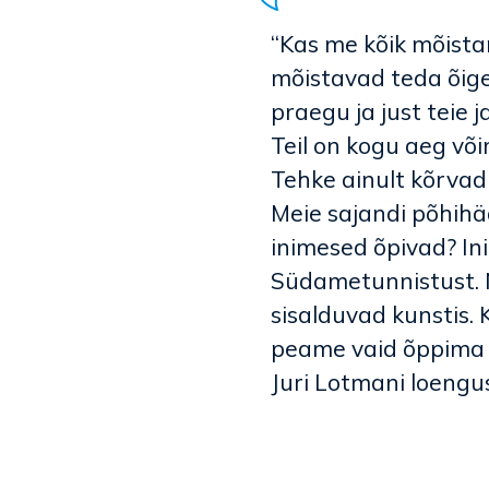
“Kas me kõik mõistam
mõistavad teda õigest
praegu ja just teie j
Teil on kogu aeg või
Tehke ainult kõrvad 
Meie sajandi põhihäda
inimesed õpivad? In
Südametunnistust. N
sisalduvad kunstis
peame vaid õppima 
Juri Lotmani loengu