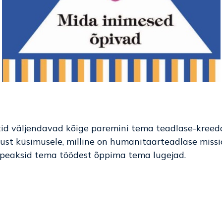
d väljendavad kõige paremini tema teadlase-kreed
st küsimusele, milline on humanitaarteadlase missi
 peaksid tema töödest õppima tema lugejad.