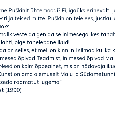
e Puškinit ühtemoodi? Ei, igaüks erinevalt. J
i ja teised mitte. Puškin on teie ees, justkui 
aoks.
malik vestelda geniaalse inimesega, kes tahab
lahti, olge tähelepanelikud!
 on selles, et meil on kinni nii silmad kui ka k
imesed õpivad Teadmist, inimesed õpivad Mäl
eed on kolm õppeainet, mis on hädavajalikud i
. Kunst on oma olemuselt Mälu ja Südametunn
seda raamatut lugema.”
st (1990)