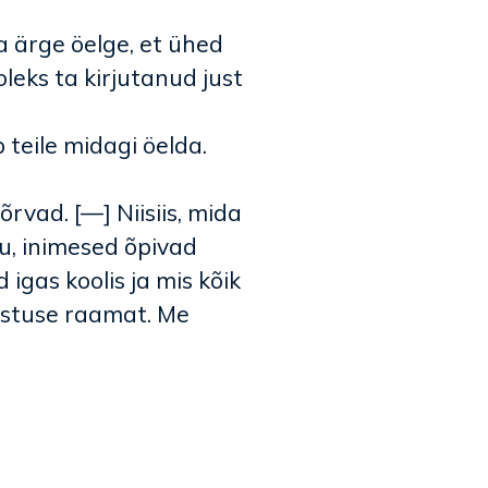
a ärge öelge, et ühed
oleks ta kirjutanud just
 teile midagi öelda.
õrvad. [—] Niisiis, mida
u, inimesed õpivad
gas koolis ja mis kõik
istuse raamat. Me