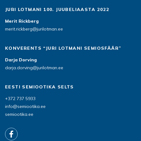
JURI LOTMANI 100. JUUBELIAASTA 2022
Merit Rickberg
merit.rickberg@jurilotman.ee
KONVERENTS “JURI LOTMANI SEMIOSFÄÄR”
Darja Dorving
darja.dorving@jurilotman.ee
EESTI SEMIOOTIKA SELTS
+372 737 5933
info@semiootika.ee
semiootika.ee