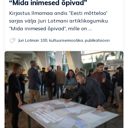
“Mida inimesed õpivad”
Kirjastus Ilmamaa andis “Eesti mõtteloo”
sarjas välja Juri Lotmani artiklikogumiku
“Mida inimesed õpivad”, mille on …
Juri Lotman 100
,
kultuurisemiootika
,
publikatsioon