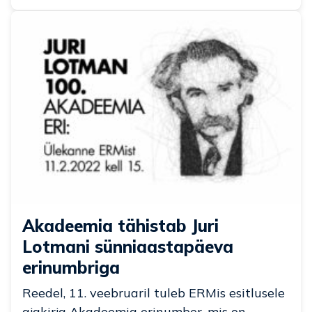
Akadeemia tähistab Juri
Lotmani sünniaastapäeva
erinumbriga
Reedel, 11. veebruaril tuleb ERMis esitlusele
ajakirja Akadeemia erinumber, mis on