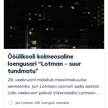
Ööülikooli kolmeosaline
loengusari “Lotman – suur
tundmatu”
28. veebruaril möödub maailmakuulsa
semiootiku Juri Lotmani sünnist sada aastat.
Läbi veebruari pakub Vikerraadio Lotmani …
Juri Lotman 100
,
loengud
,
meedias