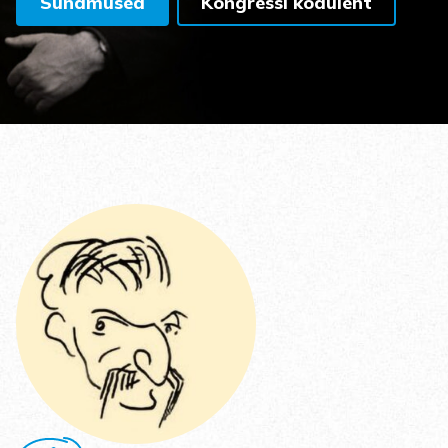
Sündmused
Kongressi koduleht