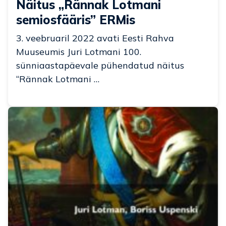
Näitus „Rännak Lotmani
semiosfääris” ERMis
3. veebruaril 2022 avati Eesti Rahva
Muuseumis Juri Lotmani 100.
sünniaastapäevale pühendatud näitus
“Rännak Lotmani …