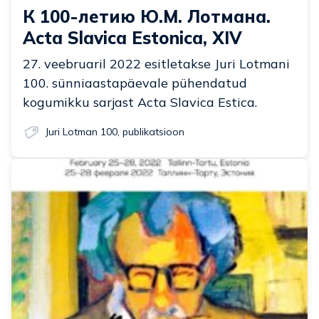
К 100-летию Ю.М. Лотмана.
Acta Slavica Estonica, XIV
27. veebruaril 2022 esitletakse Juri Lotmani
100. sünniaastapäevale pühendatud
kogumikku sarjast Acta Slavica Estica.
Juri Lotman 100
,
publikatsioon