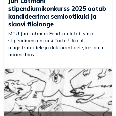
Juri Lotmani
stipendiumikonkurss 2025 ootab
kandideerima semiootikuid ja
slaavi filolooge
MTÜ Juri Lotmani Fond kuulutab välja
stipendiumikonkursi Tartu Ülikooli
magistrantidele ja doktorantidele, kes oma
uurimistöös …