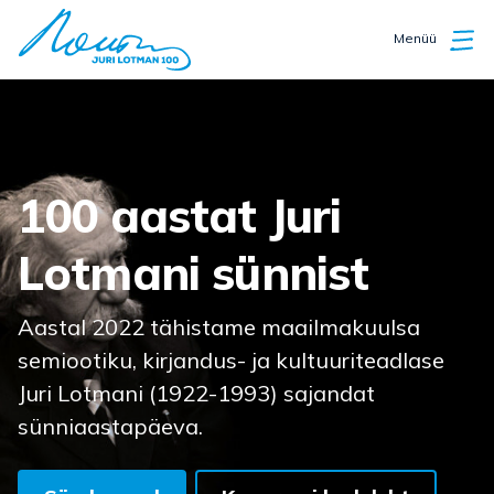
Menüü
Juri Lotman 100
100 aastat Juri
Lotmani sünnist
Aastal 2022 tähistame maailmakuulsa
semiootiku, kirjandus- ja kultuuriteadlase
Juri Lotmani (1922-1993) sajandat
sünniaastapäeva.