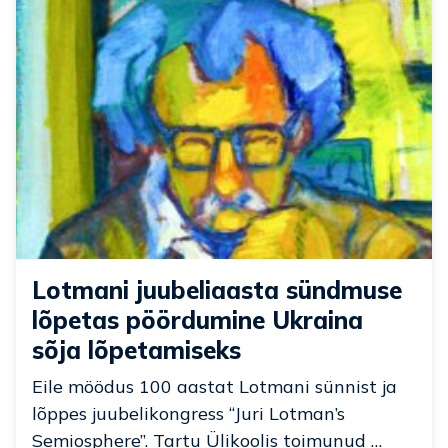
Lotmani juubeliaasta sündmuse
lõpetas pöördumine Ukraina
sõja lõpetamiseks
Eile möödus 100 aastat Lotmani sünnist ja
lõppes juubelikongress “Juri Lotman’s
Semiosphere”. Tartu Ülikoolis toimunud …