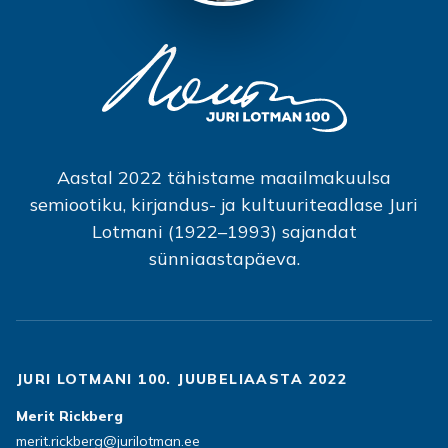
Aastal 2022 tähistame maailmakuulsa
semiootiku, kirjandus- ja kultuuriteadlase Juri
Lotmani (1922–1993) sajandat
sünniaastapäeva.
JURI LOTMANI 100. JUUBELIAASTA 2022
Merit Rickberg
merit.rickberg@jurilotman.ee