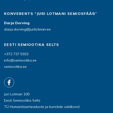
KONVERENTS “JURI LOTMANI SEMIOSFÄÄR”
Darja Dorving
darja.dorving@jurilotman.ee
EESTI SEMIOOTIKA SELTS
+372 737 5933
info@semiootika.ee
semiootika.ee
Juri Lotman 100
Eesti Semiootika Selts
TÜ Humanitaarteaduste ja kunstide valdkond