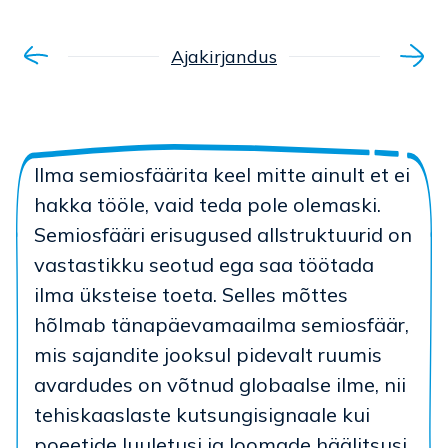
Ajakirjandus
Ilma semiosfäärita keel mitte ainult et ei
hakka tööle, vaid teda pole olemaski.
Semiosfääri erisugused allstruktuurid on
vastastikku seotud ega saa töötada
ilma üksteise toeta. Selles mõttes
hõlmab tänapäevamaailma semiosfäär,
mis sajandite jooksul pidevalt ruumis
avardudes on võtnud globaalse ilme, nii
tehiskaaslaste kutsungisignaale kui
poeetide luuletusi ja loomade häälitsusi.