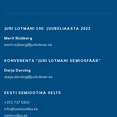
JURI LOTMANI 100. JUUBELIAASTA 2022
Merit Rickberg
merit.rickberg@jurilotman.ee
KONVERENTS “JURI LOTMANI SEMIOSFÄÄR”
Darja Dorving
darja.dorving@jurilotman.ee
EESTI SEMIOOTIKA SELTS
+372 737 5933
info@semiootika.ee
semiootika.ee