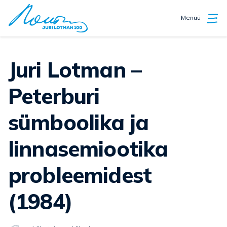
Menüü
Juri Lotman –
Peterburi
sümboolika ja
linnasemiootika
probleemidest
(1984)