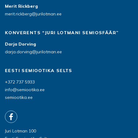
Merit Rickberg
merit.rickberg@jurilotman.ee
KONVERENTS “JURI LOTMANI SEMIOSFÄÄR”
Darja Dorving
darja.dorving@jurilotman.ee
EESTI SEMIOOTIKA SELTS
+372 737 5933
info@semiootika.ee
semiootika.ee
Juri Lotman 100