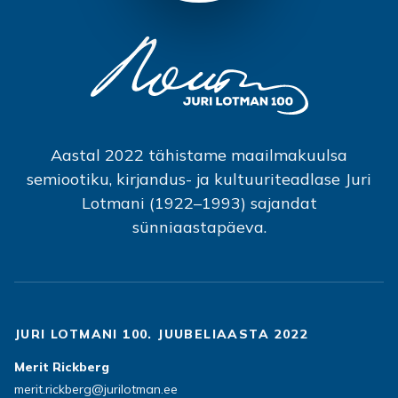
Aastal 2022 tähistame maailmakuulsa
semiootiku, kirjandus- ja kultuuriteadlase Juri
Lotmani (1922–1993) sajandat
sünniaastapäeva.
JURI LOTMANI 100. JUUBELIAASTA 2022
Merit Rickberg
merit.rickberg@jurilotman.ee