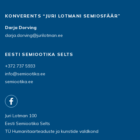
KONVERENTS “JURI LOTMANI SEMIOSFÄÄR”
Darja Dorving
darja.dorving@jurilotman.ee
EESTI SEMIOOTIKA SELTS
+372 737 5933
info@semiootika.ee
semiootika.ee
Juri Lotman 100
Eesti Semiootika Selts
TÜ Humanitaarteaduste ja kunstide valdkond