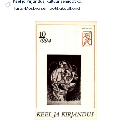
Keel ja Kirjandus
,
kultuurisemiootika
,
Tartu-Moskva semiootikakoolkond