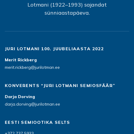
Lotmani (1922–1993) sajandat
sünniaastapäeva.
JURI LOTMANI 100. JUUBELIAASTA 2022
Merit Rickberg
merit.rickberg@jurilotman.ee
KONVERENTS “JURI LOTMANI SEMIOSFÄÄR”
Darja Dorving
darja.dorving@jurilotman.ee
EESTI SEMIOOTIKA SELTS
+372 737 5933