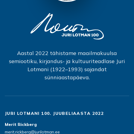
Aastal 2022 tähistame maailmakuulsa
semiootiku, kirjandus- ja kultuuriteadlase Juri
Lotmani (1922–1993) sajandat
sünniaastapäeva.
JURI LOTMANI 100. JUUBELIAASTA 2022
Merit Rickberg
merit.rickberg@jurilotman.ee