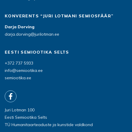
KONVERENTS “JURI LOTMANI SEMIOSFÄÄR”
Darja Dorving
darja.dorving@jurilotman.ee
EESTI SEMIOOTIKA SELTS
+372 737 5933
info@semiootika.ee
semiootika.ee
Juri Lotman 100
Eesti Semiootika Selts
TÜ Humanitaarteaduste ja kunstide valdkond