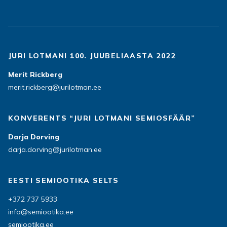
JURI LOTMANI 100. JUUBELIAASTA 2022
Merit Rickberg
merit.rickberg@jurilotman.ee
KONVERENTS “JURI LOTMANI SEMIOSFÄÄR”
Darja Dorving
darja.dorving@jurilotman.ee
EESTI SEMIOOTIKA SELTS
+372 737 5933
info@semiootika.ee
semiootika.ee