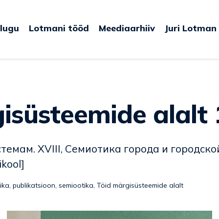
lugu
Lotmani tööd
Meediaarhiiv
Juri Lotman
gisüsteemide alalt
темам. XVIII, Семиотика города и городско
ikool]
ika
,
publikatsioon
,
semiootika
,
Töid märgisüsteemide alalt