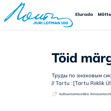
Elurada
Mõtte
Töid mär
Труды по знаковым сис
// Tartu : [Tartu Riiklik Ül
kultuurisemiootika
,
linnasemioot