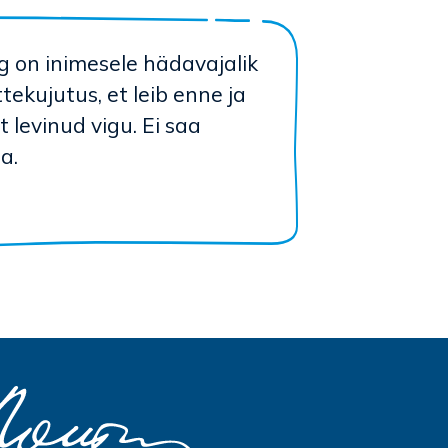
g on inimesele hädavajalik
Ettekujutus, et leib enne ja
t levinud vigu. Ei saa
ta.