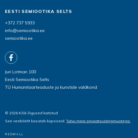
EESTI SEMIOOTIKA SELTS
+372 737 5933
info@semiootika.ee
semiootika.ee
Juri Lotman 100
Eesti Semiootika Selts
TÜ Humanitaarteaduste ja kunstide valdkond
© 2026 Kõik õigused kaitstud
See veebileht kasutab küpsiseid.
Tutvu meie privaatsustingimustega.
REDWALL