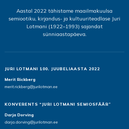
Aastal 2022 tähistame maailmakuulsa
semiootiku, kirjandus- ja kultuuriteadlase Juri
Lotmani (1922–1993) sajandat
sünniaastapäeva.
JURI LOTMANI 100. JUUBELIAASTA 2022
Merit Rickberg
merit.rickberg@jurilotman.ee
KONVERENTS “JURI LOTMANI SEMIOSFÄÄR”
Darja Dorving
darja.dorving@jurilotman.ee