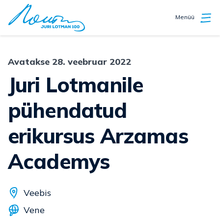
Menüü
Avatakse 28. veebruar 2022
Juri Lotmanile
pühendatud
erikursus Arzamas
Academys
Veebis
Vene