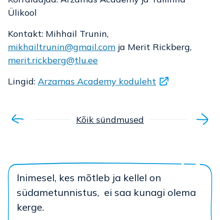
Ülikool
Kontakt: Mihhail Trunin,
mikhailtrunin@gmail.com
ja Merit Rickberg,
merit.rickberg@tlu.ee
Lingid:
Arzamas Academy koduleht
Kõik sündmused
Inimesel, kes mõtleb ja kellel on
südametunnistus, ei saa kunagi olema
kerge.