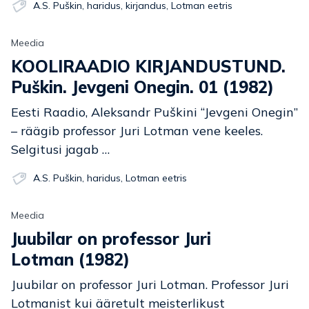
A.S. Puškin
,
haridus
,
kirjandus
,
Lotman eetris
Meedia
KOOLIRAADIO KIRJANDUSTUND.
Puškin. Jevgeni Onegin. 01 (1982)
Eesti Raadio, Aleksandr Puškini “Jevgeni Onegin”
– räägib professor Juri Lotman vene keeles.
Selgitusi jagab …
A.S. Puškin
,
haridus
,
Lotman eetris
Meedia
Juubilar on professor Juri
Lotman (1982)
Juubilar on professor Juri Lotman. Professor Juri
Lotmanist kui ääretult meisterlikust