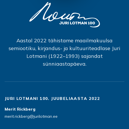
Aastal 2022 tähistame maailmakuulsa
semiootiku, kirjandus- ja kultuuriteadlase Juri
Lotmani (1922–1993) sajandat
sünniaastapäeva.
JURI LOTMANI 100. JUUBELIAASTA 2022
Merit Rickberg
merit.rickberg@jurilotman.ee