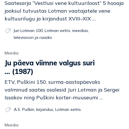
Saatesarja “Vestlusi vene kultuuriloost” 5 hooaja
jooksul tutvustas Lotman vaatajatele vene
kultuurilugu ja kirjandust XVIII–XIX …
Juri Lotman 100
,
Lotman eetris
,
meedias
,
televisioon ja raadio
Meedia
Ju päeva viimne valgus suri
… (1987)
ETV, Puškini 150. surma-aastapäevaks
valminud saates osalesid Juri Lotman ja Sergei
Issakov ning Puškini korter-muuseumi …
A.S. Puškin
,
kirjandus
,
Lotman eetris
Meedia