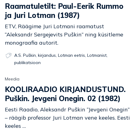
Raamatuletilt: Paul-Eerik Rummo
ja Juri Lotman (1987)
ETV, Räägime Juri Lotmani raamatust
“Aleksandr Sergejevits Puškin” ning küsitleme
monograafia autorit.
A.S. Puškin
,
kirjandus
,
Lotman eetris
,
Lotmanist
,
publikatsioon
Meedia
KOOLIRAADIO KIRJANDUSTUND.
Puškin. Jevgeni Onegin. 02 (1982)
Eesti Raadio, Aleksandr Puškin “Jevgeni Onegin”
– räägib professor Juri Lotman vene keeles. Eesti
keeles …