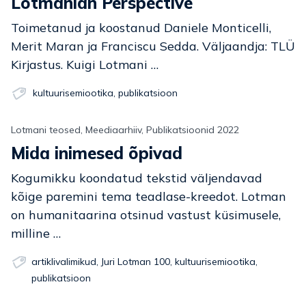
Lotmanian Perspective
Toimetanud ja koostanud Daniele Monticelli,
Merit Maran ja Franciscu Sedda. Väljaandja: TLÜ
Kirjastus. Kuigi Lotmani …
kultuurisemiootika
,
publikatsioon
Lotmani teosed, Meediaarhiiv, Publikatsioonid 2022
Mida inimesed õpivad
Kogumikku koondatud tekstid väljendavad
kõige paremini tema teadlase-kreedot. Lotman
on humanitaarina otsinud vastust küsimusele,
milline …
artiklivalimikud
,
Juri Lotman 100
,
kultuurisemiootika
,
publikatsioon