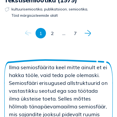
Tekstisemiootika (1979)
kultuurisemiootika
,
publikatsioon
,
semiootika
,
Töid märgisüsteemide alalt
Navigeerimine
1
2
…
7
Ilma semiosfäärita keel mitte ainult et ei
hakka tööle, vaid teda pole olemaski.
Semiosfääri erisugused allstruktuurid on
vastastikku seotud ega saa töötada
ilma üksteise toeta. Selles mõttes
hõlmab tänapäevamaailma semiosfäär,
mis sajandite jooksul pidevalt ruumis