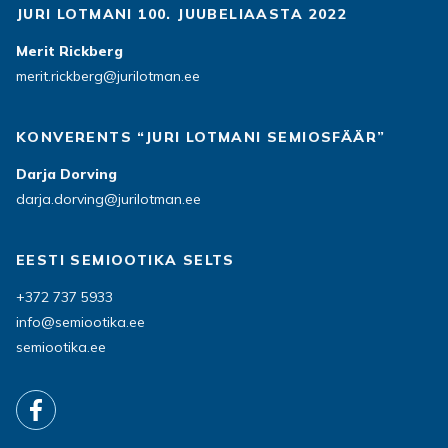
JURI LOTMANI 100. JUUBELIAASTA 2022
Merit Rickberg
merit.rickberg@jurilotman.ee
KONVERENTS “JURI LOTMANI SEMIOSFÄÄR”
Darja Dorving
darja.dorving@jurilotman.ee
EESTI SEMIOOTIKA SELTS
+372 737 5933
info@semiootika.ee
semiootika.ee