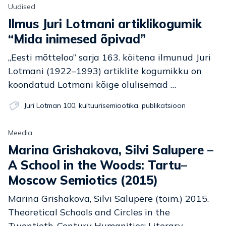
Uudised
Ilmus Juri Lotmani artiklikogumik
“Mida inimesed õpivad”
„Eesti mõtteloo” sarja 163. köitena ilmunud Juri
Lotmani (1922–1993) artiklite kogumikku on
koondatud Lotmani kõige olulisemad …
Juri Lotman 100
,
kultuurisemiootika
,
publikatsioon
Meedia
Marina Grishakova, Silvi Salupere –
A School in the Woods: Tartu–
Moscow Semiotics (2015)
Marina Grishakova, Silvi Salupere (toim.) 2015.
Theoretical Schools and Circles in the
Twentieth-Century Humanities: Literary …