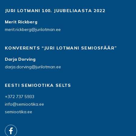
JURI LOTMANI 100. JUUBELIAASTA 2022
Merit Rickberg
merit.rickberg@jurilotman.ee
KONVERENTS “JURI LOTMANI SEMIOSFÄÄR”
Darja Dorving
darja.dorving@jurilotman.ee
EESTI SEMIOOTIKA SELTS
+372 737 5933
info@semiootika.ee
semiootika.ee