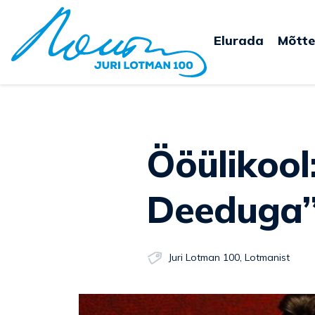
Elurada
Mõtte
Ööülikool: Elen Lotman – “Dialoogid
Deeduga”
Juri Lotman 100
,
Lotmanist