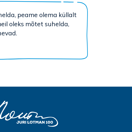
helda, peame olema küllalt
meil oleks mõtet suhelda,
nevad.