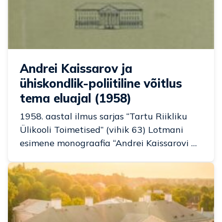
Andrei Kaissarov ja
ühiskondlik-poliitiline võitlus
tema eluajal (1958)
1958. aastal ilmus sarjas “Tartu Riikliku
Ülikooli Toimetised” (vihik 63) Lotmani
esimene monograafia “Andrei Kaissarovi …