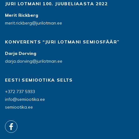
JURI LOTMANI 100. JUUBELIAASTA 2022
Merit Rickberg
merit.rickberg@jurilotman.ee
KONVERENTS “JURI LOTMANI SEMIOSFÄÄR”
Darja Dorving
darja.dorving@jurilotman.ee
EESTI SEMIOOTIKA SELTS
+372 737 5933
info@semiootika.ee
semiootika.ee