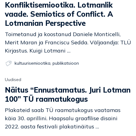
Konfliktisemiootika. Lotmanlik
vaade. Semiotics of Conflict. A
Lotmanian Perspective
Toimetanud ja koostanud Daniele Monticelli,
Merit Maran ja Franciscu Sedda. Väljaandja: TLÜ
Kirjastus. Kuigi Lotmani …
kultuurisemiootika
,
publikatsioon
Uudised
Näitus “Ennustamatus. Juri Lotman
100” TÜ raamatukogus
Plakateid saab TÜ raamatukogus vaatamas
käia 30. aprillini. Haapsalu graafilise disaini
2022. aasta festivali plakatinäitus …