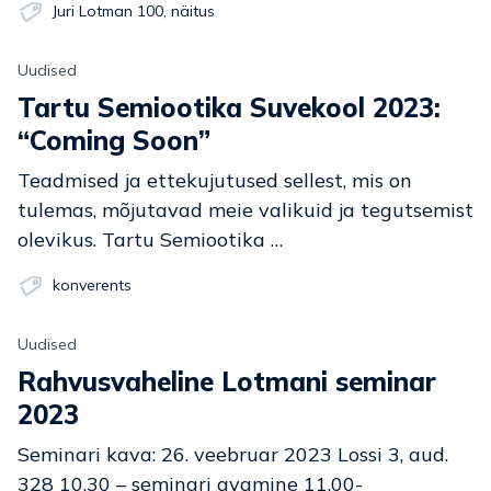
Juri Lotman 100
,
näitus
Uudised
Tartu Semiootika Suvekool 2023:
“Coming Soon”
Teadmised ja ettekujutused sellest, mis on
tulemas, mõjutavad meie valikuid ja tegutsemist
olevikus. Tartu Semiootika …
konverents
Uudised
Rahvusvaheline Lotmani seminar
2023
Seminari kava: 26. veebruar 2023 Lossi 3, aud.
328 10.30 – seminari avamine 11.00-