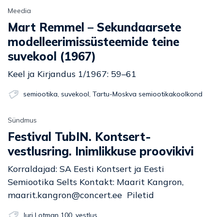
Meedia
Mart Remmel – Sekundaarsete
modelleerimissüsteemide teine
suvekool (1967)
Keel ja Kirjandus 1/1967: 59–61
semiootika
,
suvekool
,
Tartu-Moskva semiootikakoolkond
Sündmus
Festival TubIN. Kontsert-
vestlusring. Inimlikkuse proovikivi
Korraldajad: SA Eesti Kontsert ja Eesti
Semiootika Selts Kontakt: Maarit Kangron,
maarit.kangron@concert.ee Piletid
Juri Lotman 100
,
vestlus