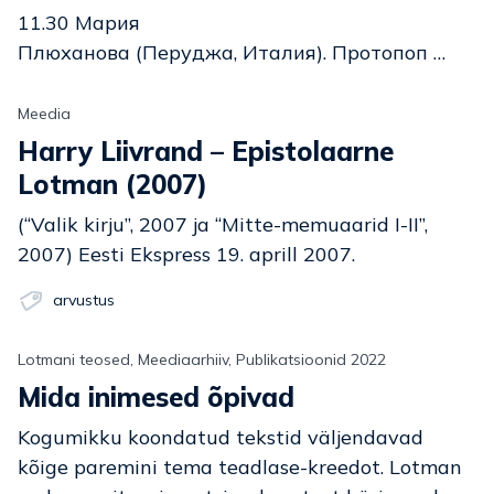
11.30 Мария
Плюханова (Перуджа, Италия). Протопоп …
Meedia
Harry Liivrand – Epistolaarne
Lotman (2007)
(“Valik kirju”, 2007 ja “Mitte-memuaarid I-II”,
2007) Eesti Ekspress 19. aprill 2007.
arvustus
Lotmani teosed, Meediaarhiiv, Publikatsioonid 2022
Mida inimesed õpivad
Kogumikku koondatud tekstid väljendavad
kõige paremini tema teadlase-kreedot. Lotman