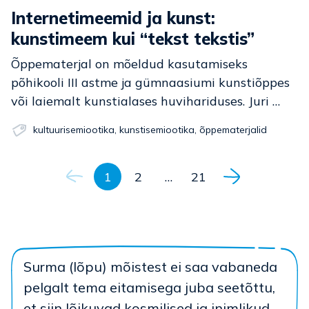
Internetimeemid ja kunst:
kunstimeem kui “tekst tekstis”
Õppematerjal on mõeldud kasutamiseks
põhikooli III astme ja gümnaasiumi kunstiõppes
või laiemalt kunstialases huvihariduses. Juri …
kultuurisemiootika
,
kunstisemiootika
,
õppematerjalid
Navigeerimine
1
2
…
21
Surma (lõpu) mõistest ei saa vabaneda
pelgalt tema eitamisega juba seetõttu,
et siin lõikuvad kosmilised ja inimlikud