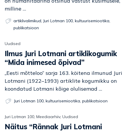
on humanitaarina otsinud vastust küsimusele,
milline …
artiklivalimikud
,
Juri Lotman 100
,
kultuurisemiootika
,
publikatsioon
Uudised
Ilmus Juri Lotmani artiklikogumik
“Mida inimesed õpivad”
„Eesti mõtteloo” sarja 163. köitena ilmunud Juri
Lotmani (1922–1993) artiklite kogumikku on
koondatud Lotmani kõige olulisemad …
Juri Lotman 100
,
kultuurisemiootika
,
publikatsioon
Juri Lotman 100, Meediaarhiiv, Uudised
Näitus “Rännak Juri Lotmani