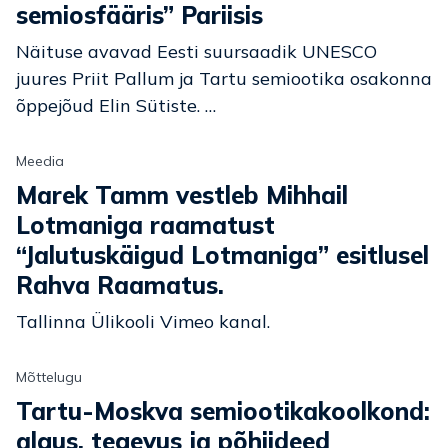
semiosfääris” Pariisis
Näituse avavad Eesti suursaadik UNESCO
juures Priit Pallum ja Tartu semiootika osakonna
õppejõud Elin Sütiste. …
Meedia
Marek Tamm vestleb Mihhail
Lotmaniga raamatust
“Jalutuskäigud Lotmaniga” esitlusel
Rahva Raamatus.
Tallinna Ülikooli Vimeo kanal.
Mõttelugu
Tartu-Moskva semiootikakoolkond:
algus, tegevus ja põhiideed