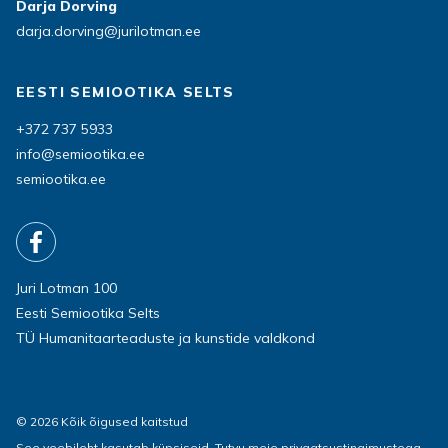
Darja Dorving
darja.dorving@jurilotman.ee
EESTI SEMIOOTIKA SELTS
+372 737 5933
info@semiootika.ee
semiootika.ee
Juri Lotman 100
Eesti Semiootika Selts
TÜ Humanitaarteaduste ja kunstide valdkond
© 2026 Kõik õigused kaitstud
See veebileht kasutab küpsiseid.
Tutvu meie privaatsustingimustega.