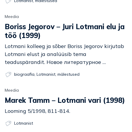
Lotmanist
,
mälestused
Meedia
Boriss Jegorov – Juri Lotmani elu ja
töö (1999)
Lotmani kolleeg ja sõber Boriss Jegorov kirjutab
Lotmani elust ja analüüsib tema
teaduspärandit. Новое литературное …
biograafia
,
Lotmanist
,
mälestused
Meedia
Marek Tamm – Lotmani vari (1998)
Looming 5/1998, 811-814.
Lotmanist