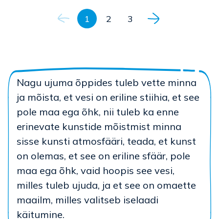
Navigeerimine
1
2
3
Nagu ujuma õppides tuleb vette minna
ja mõista, et vesi on eriline stiihia, et see
pole maa ega õhk, nii tuleb ka enne
erinevate kunstide mõistmist minna
sisse kunsti atmosfääri, teada, et kunst
on olemas, et see on eriline sfäär, pole
maa ega õhk, vaid hoopis see vesi,
milles tuleb ujuda, ja et see on omaette
maailm, milles valitseb iselaadi
käitumine.