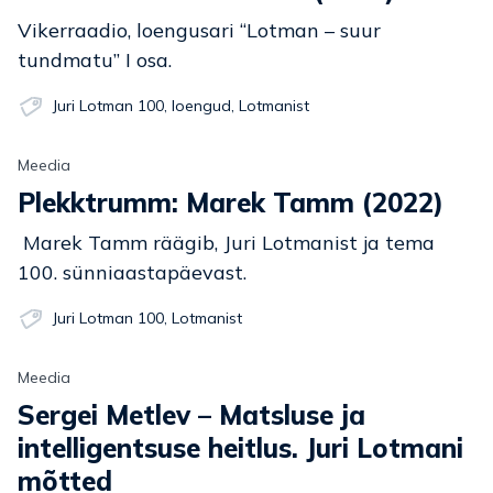
Vikerraadio, loengusari “Lotman – suur
tundmatu” I osa.
Juri Lotman 100
,
loengud
,
Lotmanist
Meedia
Plekktrumm: Marek Tamm (2022)
Marek Tamm räägib, Juri Lotmanist ja tema
100. sünniaastapäevast.
Juri Lotman 100
,
Lotmanist
Meedia
Sergei Metlev – Matsluse ja
intelligentsuse heitlus. Juri Lotmani
mõtted