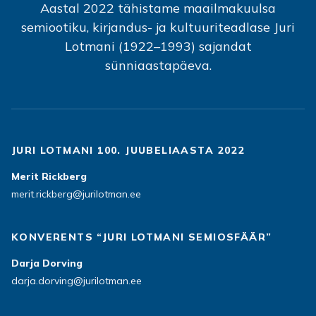
Aastal 2022 tähistame maailmakuulsa
semiootiku, kirjandus- ja kultuuriteadlase Juri
Lotmani (1922–1993) sajandat
sünniaastapäeva.
JURI LOTMANI 100. JUUBELIAASTA 2022
Merit Rickberg
merit.rickberg@jurilotman.ee
KONVERENTS “JURI LOTMANI SEMIOSFÄÄR”
Darja Dorving
darja.dorving@jurilotman.ee