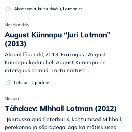
Akadeemia
,
kultuurimälu
,
Lotmanist
Meediaarhiiv
August Künnapu “Juri Lotman”
(2013)
Akrüül lõuendil, 2013. Erakogus. August
Künnapu kodulehel. August Künnapu on
intervjuus öelnud: Tartu näituse …
Lotmanist
,
portree
Meedia
Tähelaev: Mihhail Lotman (2012)
Jalutuskäigud Peterburis, kohtumised Mihhaili
perekonna ja sõpradega, aga ka mõtisklused