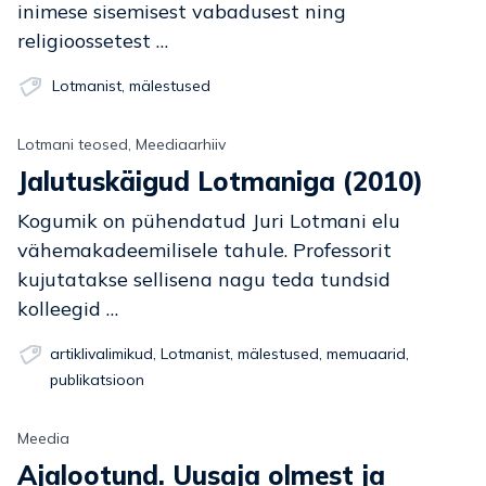
inimese sisemisest vabadusest ning
religioossetest …
Lotmanist
,
mälestused
Lotmani teosed, Meediaarhiiv
Jalutuskäigud Lotmaniga (2010)
Kogumik on pühendatud Juri Lotmani elu
vähemakadeemilisele tahule. Professorit
kujutatakse sellisena nagu teda tundsid
kolleegid …
artiklivalimikud
,
Lotmanist
,
mälestused
,
memuaarid
,
publikatsioon
Meedia
Ajalootund. Uusaja olmest ja