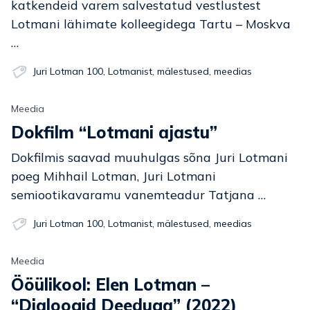
katkendeid varem salvestatud vestlustest
Lotmani lähimate kolleegidega Tartu – Moskva
…
Juri Lotman 100
,
Lotmanist
,
mälestused
,
meedias
Meedia
Dokfilm “Lotmani ajastu”
Dokfilmis saavad muuhulgas sõna Juri Lotmani
poeg Mihhail Lotman, Juri Lotmani
semiootikavaramu vanemteadur Tatjana …
Juri Lotman 100
,
Lotmanist
,
mälestused
,
meedias
Meedia
Ööülikool: Elen Lotman –
“Dialoogid Deeduga” (2022)