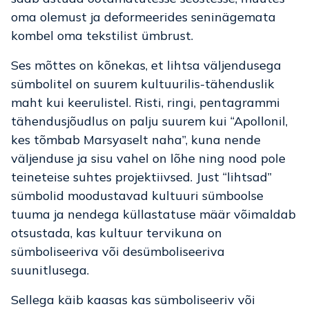
oma olemust ja deformeerides seninägemata
kombel oma tekstilist ümbrust.
Ses mõttes on kõnekas, et lihtsa väljendusega
sümbolitel on suurem kultuurilis-tähenduslik
maht kui keerulistel. Risti, ringi, pentagrammi
tähendusjõudlus on palju suurem kui “Apollonil,
kes tõmbab Marsyaselt naha”, kuna nende
väljenduse ja sisu vahel on lõhe ning nood pole
teineteise suhtes projektiivsed. Just “lihtsad”
sümbolid moodustavad kultuuri sümboolse
tuuma ja nendega küllastatuse määr võimaldab
otsustada, kas kultuur tervikuna on
sümboliseeriva või desümboliseeriva
suunitlusega.
Sellega käib kaasas kas sümboliseeriv või