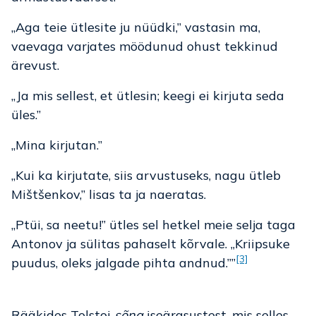
„Aga teie ütlesite ju nüüdki,” vastasin ma,
vaevaga varjates möödunud ohust tekkinud
ärevust.
„Ja mis sellest, et ütlesin; keegi ei kirjuta seda
üles.”
„Mina kirjutan.”
„Kui ka kirjutate, siis arvustuseks, nagu ütleb
Mištšenkov,” lisas ta ja naeratas.
„Ptüi, sa neetu!” ütles sel hetkel meie selja taga
Antonov ja sülitas pahaselt kõrvale. „Kriipsuke
[3]
puudus, oleks jalgade pihta andnud.””
Rääkides Tolstoi
sõna
iseärasustest, mis selles