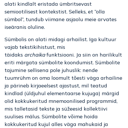
alati kindlalt eristada ümbritsevast
semiootilisest kontekstist. Selleks, et “olla
sümbol”, tundub viimane asjaolu meie arvates
iseäranis oluline.
Sümbolis on alati midagi arhailist. Iga kultuur
vajab tekstikihistust, mis
täidaks
archaika
funktsiooni. Ja siin on harilikult
eriti märgata sümbolite koondumist. Sümbolite
tajumine sellisena pole juhuslik: nende
tuumrühm on oma loomult tõesti väga arhailine
ja pärineb kirjaeelsest ajastust, mil teatud
kindlad (üldjuhul elementaarse kujuga) märgid
olid kokkukeritud mnemoonilised programmid,
mis talletasid tekste ja süžeesid kollektiivi
suulises mälus. Sümbolite võime hoida
kokkukeritud kujul alles väga mahukaid ja