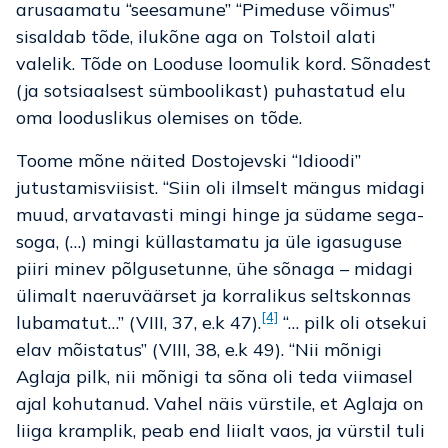
arusaamatu “seesamune” “Pimeduse võimus”
sisaldab tõde, ilukõne aga on Tolstoil alati
valelik. Tõde on Looduse loomulik kord. Sõnadest
(ja sotsiaalsest sümboolikast) puhastatud elu
oma looduslikus olemises on tõde.
Toome mõne näited Dostojevski “Idioodi”
jutustamisviisist. “Siin oli ilmselt mängus midagi
muud, arvatavasti mingi hinge ja südame sega-
soga, (…) mingi küllastamatu ja üle igasuguse
piiri minev põlgusetunne, ühe sõnaga – midagi
ülimalt naeruväärset ja korralikus seltskonnas
[4]
lubamatut…” (VIII, 37, e.k 47).
“… pilk oli otsekui
elav mõistatus” (VIII, 38, e.k 49). “Nii mõnigi
Aglaja pilk, nii mõnigi ta sõna oli teda viimasel
ajal kohutanud. Vahel näis vürstile, et Aglaja on
liiga kramplik, peab end liialt vaos, ja vürstil tuli