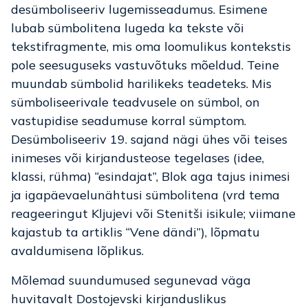
desümboliseeriv lugemisseadumus. Esimene
lubab sümbolitena lugeda ka tekste või
tekstifragmente, mis oma loomulikus kontekstis
pole seesuguseks vastuvõtuks mõeldud. Teine
muundab sümbolid harilikeks teadeteks. Mis
sümboliseerivale teadvusele on sümbol, on
vastupidise seadumuse korral sümptom.
Desümboliseeriv 19. sajand nägi ühes või teises
inimeses või kirjandusteose tegelases (idee,
klassi, rühma) “esindajat”, Blok aga tajus inimesi
ja igapäevaelunähtusi sümbolitena (vrd tema
reageeringut Kljujevi või Stenitši isikule; viimane
kajastub ta artiklis “Vene dändi”), lõpmatu
avaldumisena lõplikus.
Mõlemad suundumused segunevad väga
huvitavalt Dostojevski kirjanduslikus