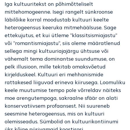
Iga kultuuritekst on põhimõtteliselt
mittehomogeenne. Isegi rangelt sünkroonse
läbilõike korral moodustab kultuuri keelte
heterogeensus keeruka mitmehäälsuse. Sage
ettekujutus, et kui ütleme “klassitsismiajastu”
või “romantismiajastu”, siis oleme määratlenud
sellega mingi kultuuriajajärgu ühtsuse või
vähemalt tema dominantse suundumuse, on
pelk illusioon, mille tekitab omaksvõetud
kirjelduskeel. Kultuuri eri mehhanismide
rattakesed liiguvad erineva kiirusega. Loomuliku
keele muutumise tempo pole võrreldav näiteks
moe arengutempoga, sakraalne sfäär on alati
konservatiivsem profaansest. Nii suureneb
seesmine heterogeensus, mis on kultuuri
olemisseadus. Sümbolid on kultuurikontiinumi
üks kõige püsivamaid koostisosi.