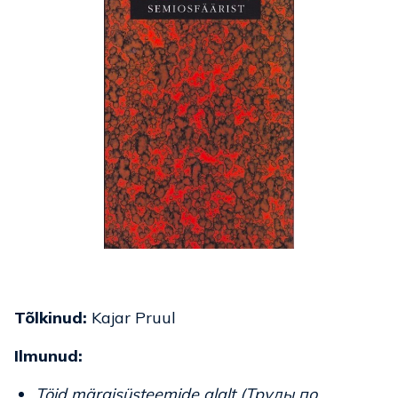
Tõlkinud:
Kajar Pruul
Ilmunud:
Töid märgisüsteemide alalt (Труды по