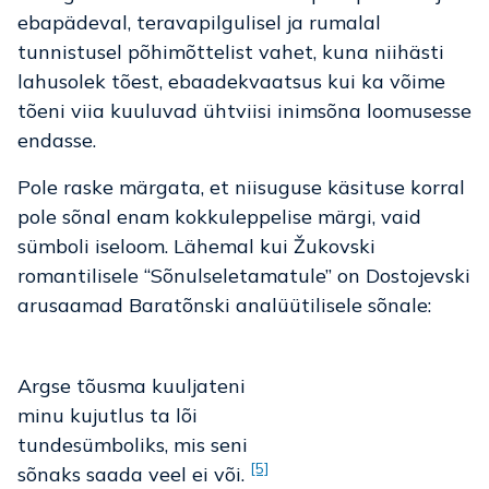
ebapädeval, teravapilgulisel ja rumalal
tunnistusel põhimõttelist vahet, kuna niihästi
lahusolek tõest, ebaadekvaatsus kui ka võime
tõeni viia kuuluvad ühtviisi inimsõna loomusesse
endasse.
Pole raske märgata, et niisuguse käsituse korral
pole sõnal enam kokkuleppelise märgi, vaid
sümboli iseloom. Lähemal kui Žukovski
romantilisele “Sõnulseletamatule” on Dostojevski
arusaamad Baratõnski analüütilisele sõnale:
Argse tõusma kuuljateni
minu kujutlus ta lõi
tundesümboliks, mis seni
[5]
sõnaks saada veel ei või.