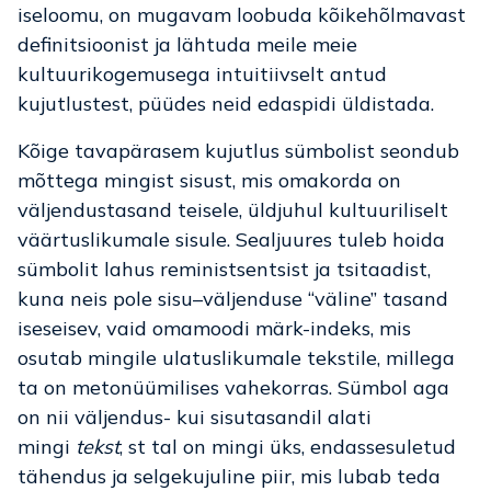
iseloomu, on mugavam loobuda kõikehõlmavast
definitsioonist ja lähtuda meile meie
kultuurikogemusega intuitiivselt antud
kujutlustest, püüdes neid edaspidi üldistada.
Kõige tavapärasem kujutlus sümbolist seondub
mõttega mingist sisust, mis omakorda on
väljendustasand teisele, üldjuhul kultuuriliselt
väärtuslikumale sisule. Sealjuures tuleb hoida
sümbolit lahus reministsentsist ja tsitaadist,
kuna neis pole sisu–väljenduse “väline” tasand
iseseisev, vaid omamoodi märk-indeks, mis
osutab mingile ulatuslikumale tekstile, millega
ta on metonüümilises vahekorras. Sümbol aga
on nii väljendus- kui sisutasandil alati
mingi
tekst
, st tal on mingi üks, endassesuletud
tähendus ja selgekujuline piir, mis lubab teda