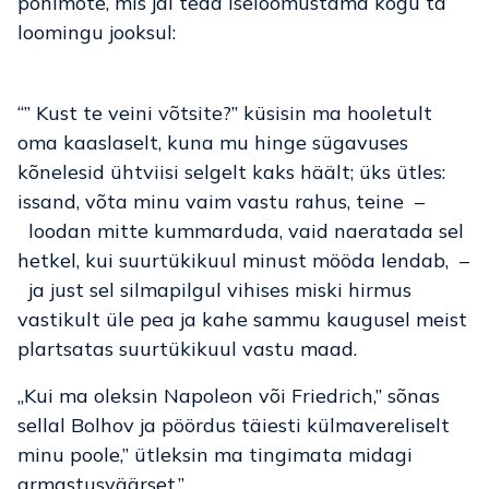
põhimõte, mis jäi teda iseloomustama kogu ta
loomingu jooksul:
“” Kust te veini võtsite?” küsisin ma hooletult
oma kaaslaselt, kuna mu hinge sügavuses
kõnelesid ühtviisi selgelt kaks häält; üks ütles:
issand, võta minu vaim vastu rahus, teine –
loodan mitte kummarduda, vaid naeratada sel
hetkel, kui suurtükikuul minust mööda lendab, –
ja just sel silmapilgul vihises miski hirmus
vastikult üle pea ja kahe sammu kaugusel meist
plartsatas suurtükikuul vastu maad.
„Kui ma oleksin Napoleon või Friedrich,” sõnas
sellal Bolhov ja pöördus täiesti külmavereliselt
minu poole,” ütleksin ma tingimata midagi
armastusväärset.”