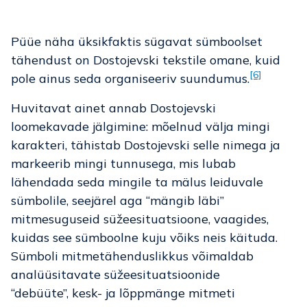
Püüe näha üksikfaktis sügavat sümboolset
tähendust on Dostojevski tekstile omane, kuid
[6]
pole ainus seda organiseeriv suundumus.
Huvitavat ainet annab Dostojevski
loomekavade jälgimine: mõelnud välja mingi
karakteri, tähistab Dostojevski selle nimega ja
markeerib mingi tunnusega, mis lubab
lähendada seda mingile ta mälus leiduvale
sümbolile, seejärel aga “mängib läbi”
mitmesuguseid süžeesituatsioone, vaagides,
kuidas see sümboolne kuju võiks neis käituda.
Sümboli mitmetähenduslikkus võimaldab
analüüsitavate süžeesituatsioonide
“debüüte”, kesk- ja lõppmänge mitmeti