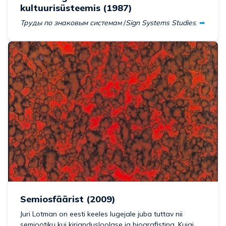
kultuurisüsteemis (1987)
Труды по знаковым системам
/
Sign Systems Studies
.
➦
Semiosfäärist (2009)
Juri Lotman on eesti keeles lugejale juba tuttav nii
semiootiku kui kirjandusloolase ja biografistina. Kuigi