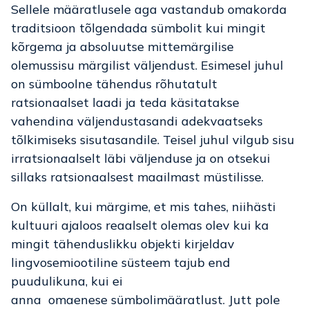
Sellele määratlusele aga vastandub omakorda
traditsioon tõlgendada sümbolit kui mingit
kõrgema ja absoluutse mittemärgilise
olemussisu märgilist väljendust. Esimesel juhul
on sümboolne tähendus rõhutatult
ratsionaalset laadi ja teda käsitatakse
vahendina väljendustasandi adekvaatseks
tõlkimiseks sisutasandile. Teisel juhul vilgub sisu
irratsionaalselt läbi väljenduse ja on otsekui
sillaks ratsionaalsest maailmast müstilisse.
On küllalt, kui märgime, et mis tahes, niihästi
kultuuri ajaloos reaalselt olemas olev kui ka
mingit tähenduslikku objekti kirjeldav
lingvosemiootiline süsteem tajub end
puudulikuna, kui ei
anna omaenese sümbolimääratlust. Jutt pole