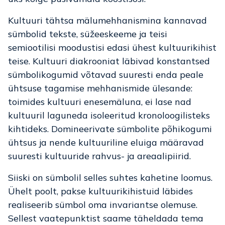
Kultuuri tähtsa mälumehhanismina kannavad
sümbolid tekste, süžeeskeeme ja teisi
semiootilisi moodustisi edasi ühest kultuurikihist
teise. Kultuuri diakrooniat läbivad konstantsed
sümbolikogumid võtavad suuresti enda peale
ühtsuse tagamise mehhanismide ülesande:
toimides kultuuri enesemäluna, ei lase nad
kultuuril laguneda isoleeritud kronoloogilisteks
kihtideks. Domineerivate sümbolite põhikogumi
ühtsus ja nende kultuuriline eluiga määravad
suuresti kultuuride rahvus- ja areaalipiirid.
Siiski on sümbolil selles suhtes kahetine loomus.
Ühelt poolt, pakse kultuurikihistuid läbides
realiseerib sümbol oma invariantse olemuse.
Sellest vaatepunktist saame täheldada tema