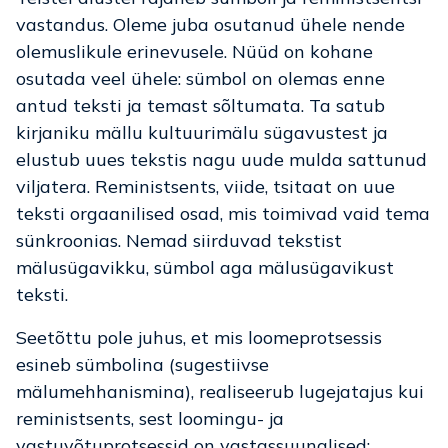
vastandus. Oleme juba osutanud ühele nende
olemuslikule erinevusele. Nüüd on kohane
osutada veel ühele: sümbol on olemas enne
antud teksti ja temast sõltumata. Ta satub
kirjaniku mällu kultuurimälu sügavustest ja
elustub uues tekstis nagu uude mulda sattunud
viljatera. Reministsents, viide, tsitaat on uue
teksti orgaanilised osad, mis toimivad vaid tema
sünkroonias. Nemad siirduvad tekstist
mälusügavikku, sümbol aga mälusügavikust
teksti.
Seetõttu pole juhus, et mis loomeprotsessis
esineb sümbolina (sugestiivse
mälumehhanismina), realiseerub lugejatajus kui
reministsents, sest loomingu- ja
vastuvõtuprotsessid on vastassuunalised: