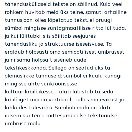
tähendusküllaseid tekste on säilinud. Kuid veel
rohkem huvitab meid üks teine, samuti arhailine
tunnusjoon: olles lõpetatud tekst, ei pruugi
sümbol mingisse süntagmaatilisse ritta lülituda,
ja kui lülitubki, siis säilitab seejuures
tähendusliku ja struktuurse iseseisvuse. Ta
eraldub hõlpsasti oma semiootilisest ümbrusest
ja niisama hõlpsalt siseneb uude
tekstikeskkonda. Sellega on seotud üks ta
olemuslikke tunnuseid: sümbol ei kuulu kunagi
mingisse ühte sünkroonsesse
kultuuriläbilõikesse – alati läbistab ta seda
läbilõiget mööda vertikaali, tulles minevikust ja
lahkudes tulevikku. Sümboli mälu on alati
iidsem kui tema mittesümboolse tekstuaalse
ümbruse mälu.