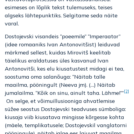
esimeses on lõplik tekst tulemuseks, teises
algseks lähtepunktiks. Selgitame seda näite
varal.
Dostojevski visandeis “poeemile” “Imperaator”
(idee romaaniks Ivan Antonovitšist) leiduvad
märkmed sellest, kuidas Mirovitš keelitab
täielikus eraldatuses üles kasvanud Ivan
Antonovitši, kes elu kiusatustest midagi ei tea,
soostuma oma salanõuga: “Näitab talle
maailma, pööningult (Neeva jm). (…) Näitab
[2]
jumalailma. “Kõik on sinu, ainult taha. Lähme!””
On selge, et võimuillusiooniga ahvatlemise
süžee seostus Dostojevski teadvuses sümboliga:
kiusaja viib kiusatava mingisse kõrgesse kohta
(mäele, templikatusele; Dostojevskil vanglatorni
pööningule), näitab jalge ees laiuvat maailma.