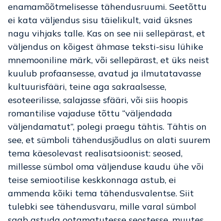
enamamõõtmelisesse tähendusruumi. Seetõttu
ei kata väljendus sisu täielikult, vaid üksnes
nagu vihjaks talle. Kas on see nii sellepärast, et
väljendus on kõigest ähmase teksti-sisu lühike
mnemooniline märk, või sellepärast, et üks neist
kuulub profaansesse, avatud ja ilmutatavasse
kultuurisfääri, teine aga sakraalsesse,
esoteerilisse, salajasse sfääri, või siis hoopis
romantilise vajaduse tõttu “väljendada
väljendamatut”, polegi praegu tähtis. Tähtis on
see, et sümboli tähendusjõudlus on alati suurem
tema käesolevast realisatsioonist: seosed,
millesse sümbol oma väljenduse kaudu ühe või
teise semiootilise keskkonnaga astub, ei
ammenda kõiki tema tähendusvalentse. Siit
tulebki see tähendusvaru, mille varal sümbol
saab astuda ootamatutesse seostesse, muutes