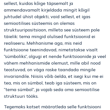
sellest, kuidas kõige täpsemalt ja
ammendavamalt kirjeldada mingit kõigil
juhtudel ühist objekti, vaid sellest, et igas
semiootilises süsteemis on olemas
struktuuripositsioon, milleta see süsteem pole
täielik: tema mingid olulised funktsioonid ei
realiseeru. Mehhanisme aga, mis neid
funktsioone teenindavad, nimetatakse visalt
“sümboliks”, olgugi et nende funktsioonide ja veel
vähem mehhanismide olemust, mille abil nood
teostuvad, on väga raske taandada mingile
invariandile. Niisiis võib öelda, et isegi kui me ei
tea, mis on sümbol, teab iga süsteem, mis on
“tema sümbol”, ja vajab seda oma semiootilise
struktuuri tööks.
Tegemaks katset määratleda selle funktsiooni