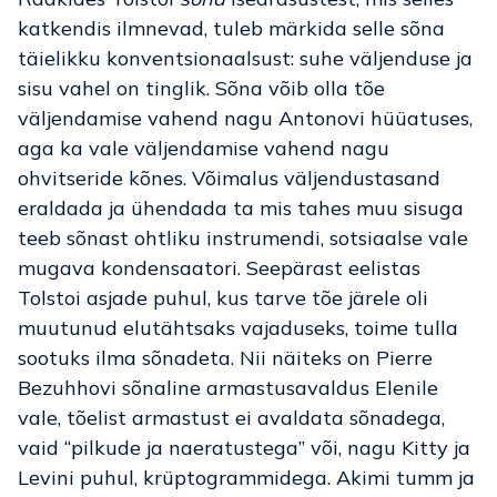
katkendis ilmnevad, tuleb märkida selle sõna
täielikku konventsionaalsust: suhe väljenduse ja
sisu vahel on tinglik. Sõna võib olla tõe
väljendamise vahend nagu Antonovi hüüatuses,
aga ka vale väljendamise vahend nagu
ohvitseride kõnes. Võimalus väljendustasand
eraldada ja ühendada ta mis tahes muu sisuga
teeb sõnast ohtliku instrumendi, sotsiaalse vale
mugava kondensaatori. Seepärast eelistas
Tolstoi asjade puhul, kus tarve tõe järele oli
muutunud elutähtsaks vajaduseks, toime tulla
sootuks ilma sõnadeta. Nii näiteks on Pierre
Bezuhhovi sõnaline armastusavaldus Elenile
vale, tõelist armastust ei avaldata sõnadega,
vaid “pilkude ja naeratustega” või, nagu Kitty ja
Levini puhul, krüptogrammidega. Akimi tumm ja