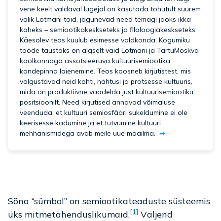
vene keelt valdaval lugejal on kasutada tohutult suurem
valik Lotmani töid, jagunevad need temagi jaoks ikka
kaheks – semiootikakeskseteks ja filoloogiakeskseteks.
Käesolev teos kuulub esimesse valdkonda. Kogumiku
tööde taustaks on algselt vaid Lotmani ja TartuMoskva
koolkonnaga assotsieeruva kultuurisemiootika
kandepinna laienemine. Teos koosneb kirjutistest, mis
valgustavad neid kohti, nähtusi ja protsesse kultuuris,
mida on produktiivne vaadelda just kultuurisemiootiku
positsioonilt. Need kirjutised annavad võimaluse
veenduda, et kultuuri semiosfääri sukeldumine ei ole
keerisesse kadumine ja et tutvumine kultuuri
mehhanismidega avab meile uue maailma.
➦
Sõna “sümbol” on semiootikateaduste süsteemis
[1]
üks mitmetähenduslikumaid.
Väljend