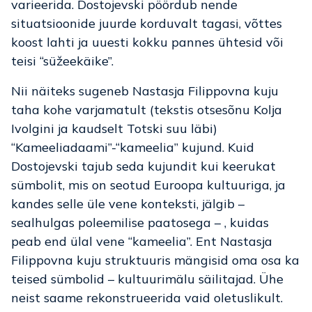
varieerida. Dostojevski pöördub nende
situatsioonide juurde korduvalt tagasi, võttes
koost lahti ja uuesti kokku pannes ühtesid või
teisi “süžeekäike”.
Nii näiteks sugeneb Nastasja Filippovna kuju
taha kohe varjamatult (tekstis otsesõnu Kolja
Ivolgini ja kaudselt Totski suu läbi)
“Kameeliadaami”-“kameelia” kujund. Kuid
Dostojevski tajub seda kujundit kui keerukat
sümbolit, mis on seotud Euroopa kultuuriga, ja
kandes selle üle vene konteksti, jälgib –
sealhulgas poleemilise paatosega – , kuidas
peab end ülal vene “kameelia”. Ent Nastasja
Filippovna kuju struktuuris mängisid oma osa ka
teised sümbolid – kultuurimälu säilitajad. Ühe
neist saame rekonstrueerida vaid oletuslikult.