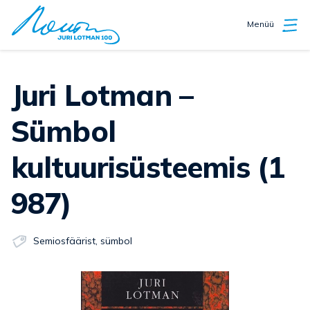
Menüü
Juri Lotman –
Sümbol
kultuurisüsteemis (1
987)
Semiosfäärist
,
sümbol