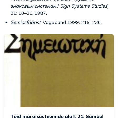
знаковым системам
/
Sign Systems Studies
)
21: 10–21, 1987.
Semiosfäärist
. Vagabund 1999: 219–236.
Töid märgisüsteemide alalt 21: Sümbol