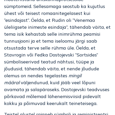
sümptomeid. Sellesamaga seostub ka kujutlus
ühest või teisest romaanitegelasest kui
“esindajast”. Öelda, et Rudin oli “Venemaa
üleliigsete inimeste esindaja”, tähendab väita, et
tema isik kehastab selle inimrühma peamisi
tunnusjooni ja et tema iseloomu järgi saab
otsustada terve selle rühma üle. Öelda, et
Stavrogin või Fedka Dostojevski “Sortsides”
sümboliseerivad teatud nähtusi, tüüpe ja
jõudusid, tähendab väita, et nende jõudude
olemus on nendes tegelastes
mingil
määral
väljendunud, kuid jääb veel lõpuni
avamata ja salapäraseks. Dostojevski teadvuses
põrkavad mõlemad lähenemisviisid pidevalt
kokku ja põimuvad keerukalt teineteisega.
Teistel alustel rajaneb sümboli ja reministsentsi