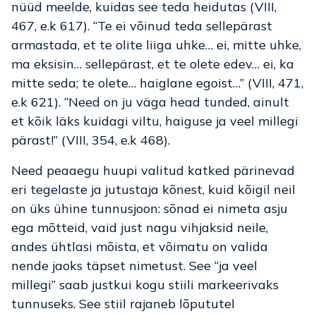
nüüd meelde, kuidas see teda heidutas (VIII,
467, e.k 617). “Te ei võinud teda sellepärast
armastada, et te olite liiga uhke… ei, mitte uhke,
ma eksisin… sellepärast, et te olete edev… ei, ka
mitte seda; te olete… haiglane egoist…” (VIII, 471,
e.k 621). “Need on ju väga head tunded, ainult
et kõik läks kuidagi viltu, haiguse ja veel millegi
pärast!” (VIII, 354, e.k 468).
Need peaaegu huupi valitud katked pärinevad
eri tegelaste ja jutustaja kõnest, kuid kõigil neil
on üks ühine tunnusjoon: sõnad ei nimeta asju
ega mõtteid, vaid just nagu vihjaksid neile,
andes ühtlasi mõista, et võimatu on valida
nende jaoks täpset nimetust. See “ja veel
millegi” saab justkui kogu stiili markeerivaks
tunnuseks. See stiil rajaneb lõpututel