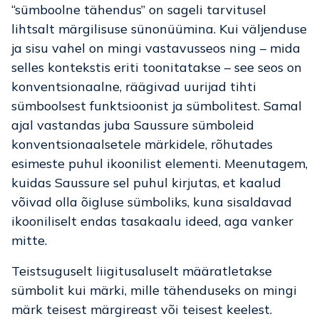
“sümboolne tähendus” on sageli tarvitusel
lihtsalt märgilisuse sünonüümina. Kui väljenduse
ja sisu vahel on mingi vastavusseos ning – mida
selles kontekstis eriti toonitatakse – see seos on
konventsionaalne, räägivad uurijad tihti
sümboolsest funktsioonist ja sümbolitest. Samal
ajal vastandas juba Saussure sümboleid
konventsionaalsetele märkidele, rõhutades
esimeste puhul ikoonilist elementi. Meenutagem,
kuidas Saussure sel puhul kirjutas, et kaalud
võivad olla õigluse sümboliks, kuna sisaldavad
ikooniliselt endas tasakaalu ideed, aga vanker
mitte.
Teistsuguselt liigitusaluselt määratletakse
sümbolit kui märki, mille tähenduseks on mingi
märk teisest märgireast või teisest keelest.