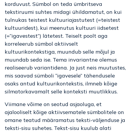
korduvust. Sümbol on teda ümbritseva
tekstiruumi suhtes midagi ühildamatut, on kui
tulnukas teistest kultuuriajastutest (=teistest
kultuuridest), kui meenutus kultuuri iidsetest
(=”igavestest”) lätetest. Teiselt poolt aga
korreleerub sümbol aktiivselt
kultuurikontekstiga, muundub selle mõjul ja
muundab seda ise. Tema invariantne olemus
realiseerub variantidena. Ja just neis muutustes,
mis saavad sümboli “igavesele” tähendusele
osaks antud kultuurikontekstis, ilmneb kõige
silmatorkavamalt selle konteksti muutlikkus.
Viimane võime on seotud asjaoluga, et
ajalooliselt kõige aktiivsematele sümbolitele on
omane teatud määramatus teksti-väljenduse ja
teksti-sisu suhetes. Tekst-sisu kuulub alati