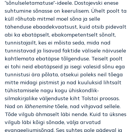
“sõnulseletamatuse”-ideele. Dostojevski enese
suhtumine sõnasse on keerulisem. Ühelt poolt ta
küll rõhutab mitmel moel sõna ja selle
tähenduse ebaadekvaatsust, kuid otsib pidevalt
abi ka ebatäpselt, ebakompetentselt sõnalt,
tunnistajailt, kes ei mõista seda, mida nad
tunnistavad ja lisavad faktide välisele näivusele
kahtlemata ebatäpse tõlgenduse. Teiselt poolt
ei tohi neid ebatäpseid ja isegi valesid sõnu ega
tunnistusi ära põlata, otsekui poleks neil tõega
mitte midagi pistmist ja nad kuuluksid lihtsalt
tühistamisele nagu kogu ühiskondlik-
silmakirjalike väljenduste kiht Tolstoi proosas.
Nad on
lähenemine
tõele, nad vihjavad sellele.
Tõde vilgub ähmaselt läbi nende. Kuid ta üksnes
vilgub läbi kõigi sõnade, välja arvatud
evangeeliumisõnad. Ses suhtes pole pädeval ja