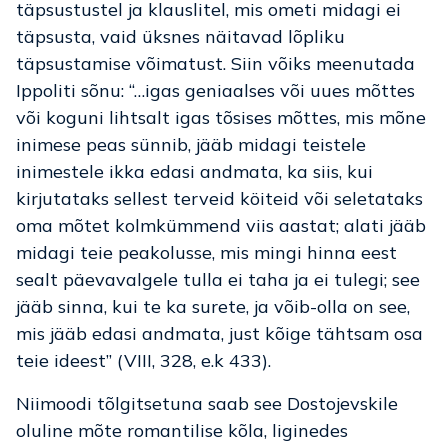
täpsustustel ja klauslitel, mis ometi midagi ei
täpsusta, vaid üksnes näitavad lõpliku
täpsustamise võimatust. Siin võiks meenutada
Ippoliti sõnu: “…igas geniaalses või uues mõttes
või koguni lihtsalt igas tõsises mõttes, mis mõne
inimese peas sünnib, jääb midagi teistele
inimestele ikka edasi andmata, ka siis, kui
kirjutataks sellest terveid köiteid või seletataks
oma mõtet kolmkümmend viis aastat; alati jääb
midagi teie peakolusse, mis mingi hinna eest
sealt päevavalgele tulla ei taha ja ei tulegi; see
jääb sinna, kui te ka surete, ja võib-olla on see,
mis jääb edasi andmata, just kõige tähtsam osa
teie ideest” (VIII, 328, e.k 433).
Niimoodi tõlgitsetuna saab see Dostojevskile
oluline mõte romantilise kõla, liginedes