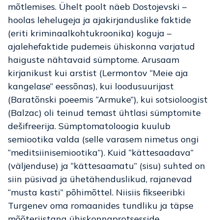
mõtlemises. Ühelt poolt näeb Dostojevski –
hoolas lehelugeja ja ajakirjanduslike faktide
(eriti kriminaalkohtukroonika) koguja –
ajalehefaktide pudemeis ühiskonna varjatud
haiguste nähtavaid sümptome. Arusaam
kirjanikust kui arstist (Lermontov “Meie aja
kangelase” eessõnas), kui loodusuurijast
(Baratõnski poeemis “Armuke”), kui sotsioloogist
(Balzac) oli teinud temast ühtlasi sümptomite
dešifreerija. Sümptomatoloogia kuulub
semiootika valda (selle varasem nimetus ongi
“meditsiinisemiootika”). Kuid “kättesaadava”
(väljenduse) ja “kättesaamatu” (sisu) suhted on
siin püsivad ja ühetähenduslikud, rajanevad
“musta kasti” põhimõttel. Niisiis fikseeribki
Turgenev oma romaanides tundliku ja täpse
mõõteriistana ühiskonnaprotsesside