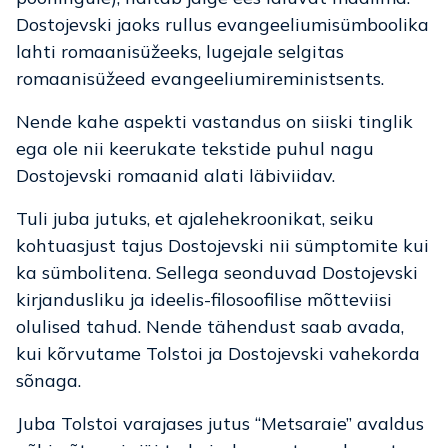
Dostojevski jaoks rullus evangeeliumisümboolika
lahti romaanisüžeeks, lugejale selgitas
romaanisüžeed evangeeliumireministsents.
Nende kahe aspekti vastandus on siiski tinglik
ega ole nii keerukate tekstide puhul nagu
Dostojevski romaanid alati läbiviidav.
Tuli juba jutuks, et ajalehekroonikat, seiku
kohtuasjust tajus Dostojevski nii sümptomite kui
ka sümbolitena. Sellega seonduvad Dostojevski
kirjandusliku ja ideelis-filosoofilise mõtteviisi
olulised tahud. Nende tähendust saab avada,
kui kõrvutame Tolstoi ja Dostojevski vahekorda
sõnaga.
Juba Tolstoi varajases jutus “Metsaraie” avaldus