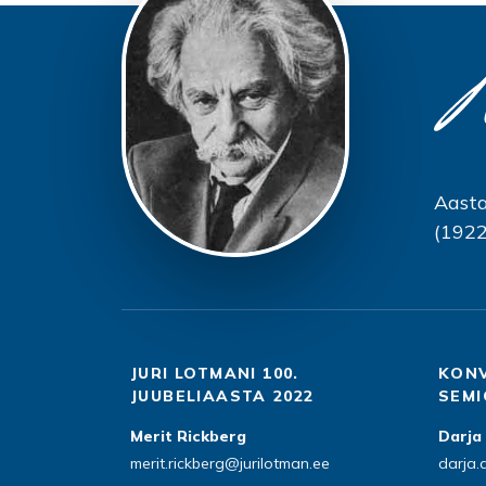
Aasta
(1922
JURI LOTMANI 100.
KONVERENTS “JURI LOTMANI
JUUBELIAASTA 2022
SEMI
Merit Rickberg
Darja
merit.rickberg@jurilotman.ee
darja.