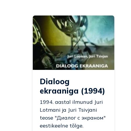
Dialoog
ekraaniga (1994)
1994. aastal ilmunud Juri
Lotmani ja Juri Tsivjani
teose "Диалог с экраном"
eestikeelne tõlge.