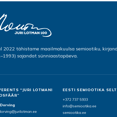
l 2022 tähistame maailmakuulsa semiootiku, kirjandu
–1993) sajandat sünniaastapäeva.
EESTI SEMIOOTIKA SEL
OSFÄÄR”
+372 737 5933
 Dorving
info@semiootika.ee
dorving@jurilotman.ee
semiootika.ee