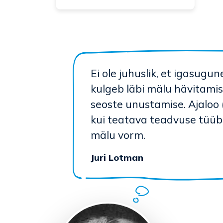
Ei ole juhuslik, et igasugu
kulgeb läbi mälu hävitamis
seoste unustamise. Ajaloo
kui teatava teadvuse tüübi
mälu vorm.
Juri Lotman