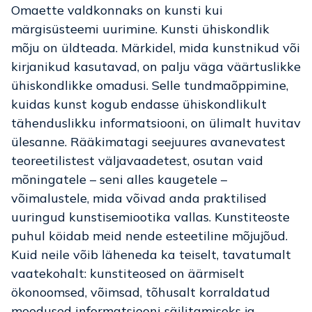
Omaette valdkonnaks on kunsti kui
märgisüsteemi uurimine. Kunsti ühiskondlik
mõju on üldteada. Märkidel, mida kunstnikud või
kirjanikud kasutavad, on palju väga väärtuslikke
ühiskondlikke omadusi. Selle tundmaõppimine,
kuidas kunst kogub endasse ühiskondlikult
tähenduslikku informatsiooni, on ülimalt huvitav
ülesanne. Rääkimatagi seejuures avanevatest
teoreetilistest väljavaadetest, osutan vaid
mõningatele – seni alles kaugetele –
võimalustele, mida võivad anda praktilised
uuringud kunstisemiootika vallas. Kunstiteoste
puhul köidab meid nende esteetiline mõjujõud.
Kuid neile võib läheneda ka teiselt, tavatumalt
vaatekohalt: kunstiteosed on äärmiselt
ökonoomsed, võimsad, tõhusalt korraldatud
moodused informatsiooni säilitamiseks ja