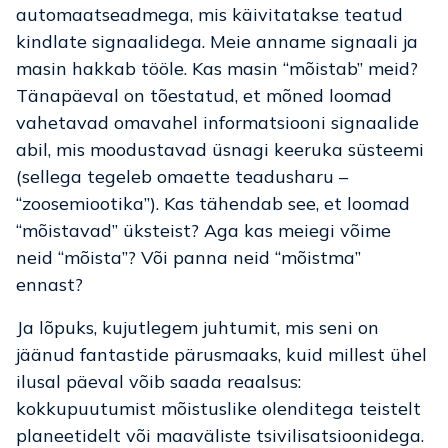
automaatseadmega, mis käivitatakse teatud
kindlate signaalidega. Meie anname signaali ja
masin hakkab tööle. Kas masin “mõistab” meid?
Tänapäeval on tõestatud, et mõned loomad
vahetavad omavahel informatsiooni signaalide
abil, mis moodustavad üsnagi keeruka süsteemi
(sellega tegeleb omaette teadusharu –
“zoosemiootika”). Kas tähendab see, et loomad
“mõistavad” üksteist? Aga kas meiegi võime
neid “mõista”? Või panna neid “mõistma”
ennast?
Ja lõpuks, kujutlegem juhtumit, mis seni on
jäänud fantastide pärusmaaks, kuid millest ühel
ilusal päeval võib saada reaalsus:
kokkupuutumist mõistuslike olenditega teistelt
planeetidelt või maaväliste tsivilisatsioonidega.