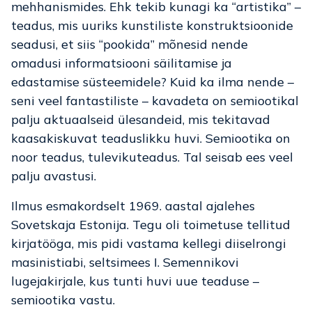
mehhanismides. Ehk tekib kunagi ka “artistika” –
teadus, mis uuriks kunstiliste konstruktsioonide
seadusi, et siis “pookida” mõnesid nende
omadusi informatsiooni säilitamise ja
edastamise süsteemidele? Kuid ka ilma nende –
seni veel fantastiliste – kavadeta on semiootikal
palju aktuaalseid ülesandeid, mis tekitavad
kaasakiskuvat teaduslikku huvi. Semiootika on
noor teadus, tulevikuteadus. Tal seisab ees veel
palju avastusi.
Ilmus esmakordselt 1969. aastal ajalehes
Sovetskaja Estonija. Tegu oli toimetuse tellitud
kirjatööga, mis pidi vastama kellegi diiselrongi
masinistiabi, seltsimees I. Semennikovi
lugejakirjale, kus tunti huvi uue teaduse –
semiootika vastu.