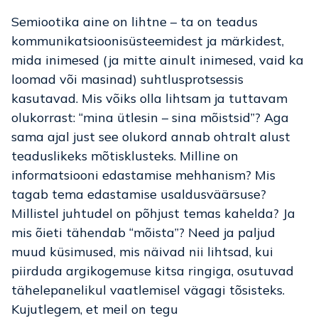
Semiootika aine on lihtne – ta on teadus
kommunikatsioonisüsteemidest ja märkidest,
mida inimesed (ja mitte ainult inimesed, vaid ka
loomad või masinad) suhtlusprotsessis
kasutavad. Mis võiks olla lihtsam ja tuttavam
olukorrast: “mina ütlesin – sina mõistsid”? Aga
sama ajal just see olukord annab ohtralt alust
teaduslikeks mõtisklusteks. Milline on
informatsiooni edastamise mehhanism? Mis
tagab tema edastamise usaldusväärsuse?
Millistel juhtudel on põhjust temas kahelda? Ja
mis õieti tähendab “mõista”? Need ja paljud
muud küsimused, mis näivad nii lihtsad, kui
piirduda argikogemuse kitsa ringiga, osutuvad
tähelepanelikul vaatlemisel vägagi tõsisteks.
Kujutlegem, et meil on tegu