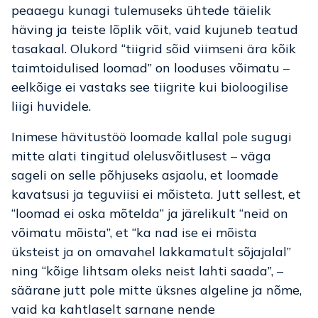
peaaegu kunagi tulemuseks ühtede täielik
häving ja teiste lõplik võit, vaid kujuneb teatud
tasakaal. Olukord “tiigrid sõid viimseni ära kõik
taimtoidulised loomad” on looduses võimatu –
eelkõige ei vastaks see tiigrite kui bioloogilise
liigi huvidele.
Inimese hävitustöö loomade kallal pole sugugi
mitte alati tingitud olelusvõitlusest – väga
sageli on selle põhjuseks asjaolu, et loomade
kavatsusi ja teguviisi ei mõisteta. Jutt sellest, et
“loomad ei oska mõtelda” ja järelikult “neid on
võimatu mõista”, et “ka nad ise ei mõista
üksteist ja on omavahel lakkamatult sõjajalal”
ning “kõige lihtsam oleks neist lahti saada”, –
säärane jutt pole mitte üksnes algeline ja nõme,
vaid ka kahtlaselt sarnane nende