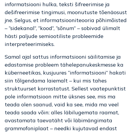
informatsiooni hulka, teksti šifreerimise ja
dešifreerimise tingimusi, moonutuste tõenäosust
jne. Selgus, et informatsiooniteooria põhimõisted
– “sidekanal”, “kood”, “sõnum” – sobivad ülimalt
hästi paljude semiootiliste probleemide
interpreteerimiseks.
Samal ajal sattus informatsiooni säilitamise ja
edastamise probleem tähelepanukeskmesse ka
küberneetikas, kusjuures “informatsiooni” hakati
siin tõlgendama laiemalt – kui mis tahes
struktuurset korrastatust. Sellest vaatepunktist
pole informatsioon mitte üksnes see, mis ma
teada olen saanud, vaid ka see, mida ma veel
teada saada võin: alles läbilugemata raamat,
avastamata taevatäht või läbimängimata
grammofoniplaat – needki kujutavad endast