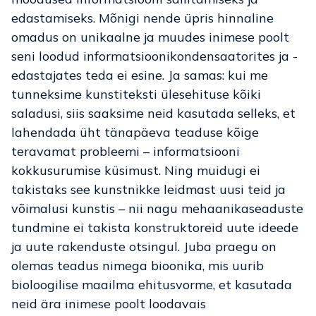
edastamiseks. Mõnigi nende üpris hinnaline
omadus on unikaalne ja muudes inimese poolt
seni loodud informatsioonikondensaatorites ja -
edastajates teda ei esine. Ja samas: kui me
tunneksime kunstiteksti ülesehituse kõiki
saladusi, siis saaksime neid kasutada selleks, et
lahendada üht tänapäeva teaduse kõige
teravamat probleemi – informatsiooni
kokkusurumise küsimust. Ning muidugi ei
takistaks see kunstnikke leidmast uusi teid ja
võimalusi kunstis – nii nagu mehaanikaseaduste
tundmine ei takista konstruktoreid uute ideede
ja uute rakenduste otsingul. Juba praegu on
olemas teadus nimega bioonika, mis uurib
bioloogilise maailma ehitusvorme, et kasutada
neid ära inimese poolt loodavais