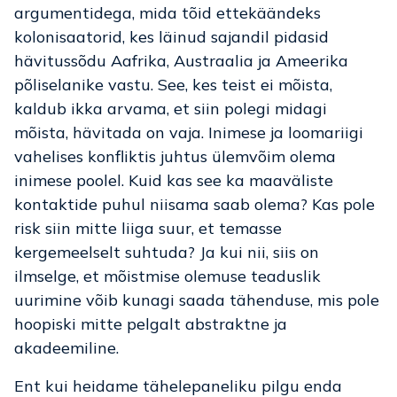
argumentidega, mida tõid ettekäändeks
kolonisaatorid, kes läinud sajandil pidasid
hävitussõdu Aafrika, Austraalia ja Ameerika
põliselanike vastu. See, kes teist ei mõista,
kaldub ikka arvama, et siin polegi midagi
mõista, hävitada on vaja. Inimese ja loomariigi
vahelises konfliktis juhtus ülemvõim olema
inimese poolel. Kuid kas see ka maaväliste
kontaktide puhul niisama saab olema? Kas pole
risk siin mitte liiga suur, et temasse
kergemeelselt suhtuda? Ja kui nii, siis on
ilmselge, et mõistmise olemuse teaduslik
uurimine võib kunagi saada tähenduse, mis pole
hoopiski mitte pelgalt abstraktne ja
akadeemiline.
Ent kui heidame tähelepaneliku pilgu enda