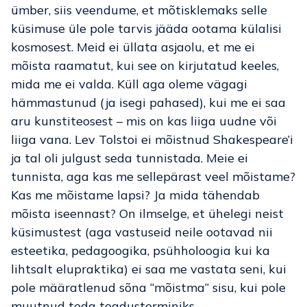
ümber, siis veendume, et mõtisklemaks selle
küsimuse üle pole tarvis jääda ootama külalisi
kosmosest. Meid ei üllata asjaolu, et me ei
mõista raamatut, kui see on kirjutatud keeles,
mida me ei valda. Küll aga oleme vägagi
hämmastunud (ja isegi pahased), kui me ei saa
aru kunstiteosest – mis on kas liiga uudne või
liiga vana. Lev Tolstoi ei mõistnud Shakespeare’i
ja tal oli julgust seda tunnistada. Meie ei
tunnista, aga kas me sellepärast veel mõistame?
Kas me mõistame lapsi? Ja mida tähendab
mõista iseennast? On ilmselge, et ühelegi neist
küsimustest (aga vastuseid neile ootavad nii
esteetika, pedagoogika, psühholoogia kui ka
lihtsalt elupraktika) ei saa me vastata seni, kui
pole määratlenud sõna “mõistma” sisu, kui pole
muutnud teda teadusterminiks.