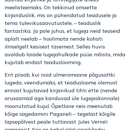
meelisteemaks. On tekkinud omaette
kirjandusliik, mis on pühendatud teadusele ja
tema tulevikusaavutustele, – teaduslik
fantastika. Ja pole juhus, et lugeja neid teoseid
aplalt neelab – hoolimata nende kohati
ilmselgelt kesisest tasemest. Selles huvis
avaldub laiade lugejahulkade püüe mõista, mida
kujutab endast teaduslooming.
Ent piisab, kui noid ulmeromaane põgusaltki
lugeda, veendumaks, et teadusloome olemust
ennast kujutavad kirjanikud tihti ette (nende
arusaamad aga kanduvad üle lugejaskonnale)
moonutatud kujul. Õpetlane neis meenutab
kõige sagedamini Paganeli – tegelast kõigile
lapsepõlvest peale tuttavast Jules Verne’i
romaanist. See on kahel jalal ringikõndiv