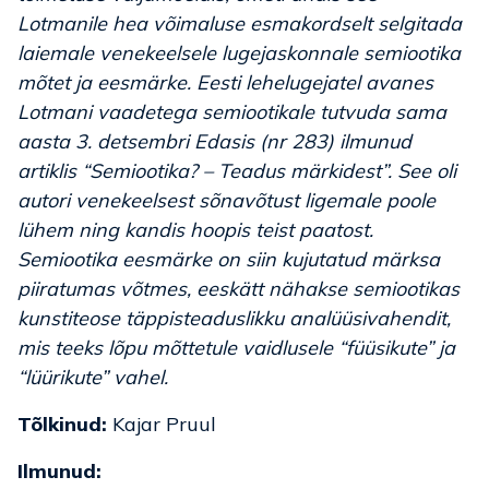
Lotmanile hea võimaluse esmakordselt selgitada
laiemale venekeelsele lugejaskonnale semiootika
mõtet ja eesmärke. Eesti lehelugejatel avanes
Lotmani vaadetega semiootikale tutvuda sama
aasta 3. detsembri
Edasis
(nr 283) ilmunud
artiklis “Semiootika? – Teadus märkidest”. See oli
autori venekeelsest sõnavõtust ligemale poole
lühem ning kandis hoopis teist paatost.
Semiootika eesmärke on siin kujutatud märksa
piiratumas võtmes, eeskätt nähakse semiootikas
kunstiteose täppisteaduslikku analüüsivahendit,
mis teeks lõpu mõttetule vaidlusele “füüsikute” ja
“lüürikute” vahel.
Tõlkinud:
Kajar Pruul
Ilmunud: