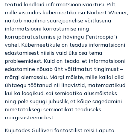
teatud kindlaid informatsiooniväärtusi. Pilt,
mille visandas küberneetika isa Norbert Wiener,
näitab maailma suurejoonelise võitlusena
informatsiooni korrastumise ning
korrapäratustumise ja hävingu (“entroopia”)
vahel. Küberneetikule on teadus informatsiooni
edastamisest niisiis vaid üks osa tema
probleemidest. Kuid on teada, et informatsiooni
edastamine nõuab üht vältimatut tingimust –
märgi olemasolu. Märgi mõiste, mille kallal olid
ühtaegu töötanud nii lingvistid, matemaatikud
kui ka loogikud, sai semiootika alusmõisteks
ning pole sugugi juhuslik, et kõige sagedamini
nimetataksegi semiootikat teaduseks
märgisüsteemidest.
Kujutades Gulliveri fantastilist reisi Laputa