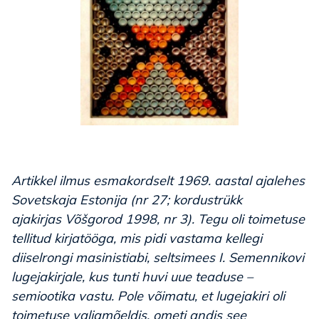
Artikkel ilmus esmakordselt 1969. aastal ajalehes
Sovetskaja Estonija
(nr 27; kordustrükk
ajakirjas
Võšgorod
1998, nr 3). Tegu oli toimetuse
tellitud kirjatööga, mis pidi vastama kellegi
diiselrongi masinistiabi, seltsimees I. Semennikovi
lugejakirjale, kus tunti huvi uue teaduse –
semiootika vastu. Pole võimatu, et lugejakiri oli
toimetuse valjamõeldis, ometi andis see