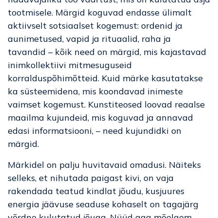
tootmisele. Märgid koguvad endasse ülimalt
aktiivselt sotsiaalset kogemust: ordenid ja
aunimetused, vapid ja rituaalid, raha ja
tavandid – kõik need on märgid, mis kajastavad
inimkollektiivi mitmesuguseid
korralduspõhimõtteid. Kuid märke kasutatakse
ka süsteemidena, mis koondavad inimeste
vaimset kogemust. Kunstiteosed loovad reaalse
maailma kujundeid, mis koguvad ja annavad
edasi informatsiooni, – need kujundidki on
märgid.
Märkidel on palju huvitavaid omadusi. Näiteks
selleks, et nihutada paigast kivi, on vaja
rakendada teatud kindlat jõudu, kusjuures
energia jäävuse seaduse kohaselt on tagajärg
võrdne kulutatud jõuga. Nüüd aga mõelgem