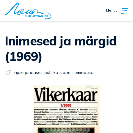
Menüü
Inimesed ja märgid
(1969)
ajakirjanduses
,
publikatsioon
,
semiootika