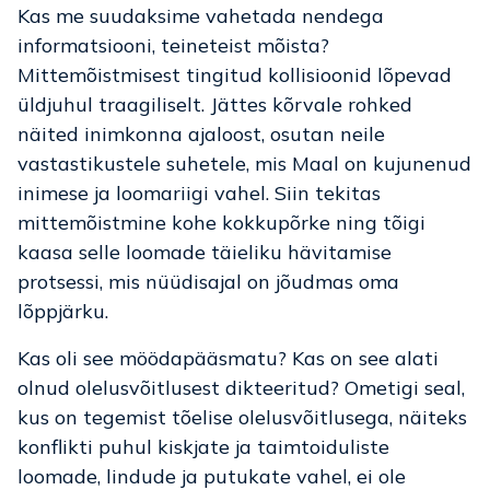
Kas me suudaksime vahetada nendega
informatsiooni, teineteist mõista?
Mittemõistmisest tingitud kollisioonid lõpevad
üldjuhul traagiliselt. Jättes kõrvale rohked
näited inimkonna ajaloost, osutan neile
vastastikustele suhetele, mis Maal on kujunenud
inimese ja loomariigi vahel. Siin tekitas
mittemõistmine kohe kokkupõrke ning tõigi
kaasa selle loomade täieliku hävitamise
protsessi, mis nüüdisajal on jõudmas oma
lõppjärku.
Kas oli see möödapääsmatu? Kas on see alati
olnud olelusvõitlusest dikteeritud? Ometigi seal,
kus on tegemist tõelise olelusvõitlusega, näiteks
konflikti puhul kiskjate ja taimtoiduliste
loomade, lindude ja putukate vahel, ei ole