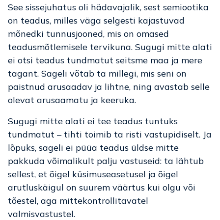
See sissejuhatus oli hädavajalik, sest semiootika
on teadus, milles väga selgesti kajastuvad
mõnedki tunnusjooned, mis on omased
teadusmõtlemisele tervikuna. Sugugi mitte alati
ei otsi teadus tundmatut seitsme maa ja mere
tagant. Sageli võtab ta millegi, mis seni on
paistnud arusaadav ja lihtne, ning avastab selle
olevat arusaamatu ja keeruka.
Sugugi mitte alati ei tee teadus tuntuks
tundmatut – tihti toimib ta risti vastupidiselt. Ja
lõpuks, sageli ei püüa teadus üldse mitte
pakkuda võimalikult palju vastuseid: ta lähtub
sellest, et õigel küsimuseasetusel ja õigel
arutluskäigul on suurem väärtus kui olgu või
tõestel, aga mittekontrollitavatel
valmisvastustel.