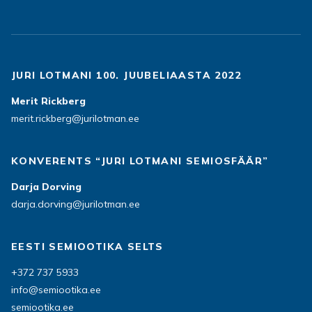
JURI LOTMANI 100. JUUBELIAASTA 2022
Merit Rickberg
merit.rickberg@jurilotman.ee
KONVERENTS “JURI LOTMANI SEMIOSFÄÄR”
Darja Dorving
darja.dorving@jurilotman.ee
EESTI SEMIOOTIKA SELTS
+372 737 5933
info@semiootika.ee
semiootika.ee