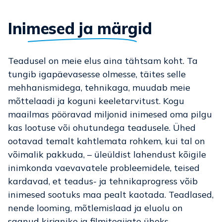
Inimesed ja märgid
Teadusel on meie elus aina tähtsam koht. Ta
tungib igapäevasesse olmesse, täites selle
mehhanismidega, tehnikaga, muudab meie
mõttelaadi ja koguni keeletarvitust. Kogu
maailmas pööravad miljonid inimesed oma pilgu
kas lootuse või ohutundega teadusele. Ühed
ootavad temalt kahtlemata rohkem, kui tal on
võimalik pakkuda, – üleüldist lahendust kõigile
inimkonda vaevavatele probleemidele, teised
kardavad, et teadus- ja tehnikaprogress võib
inimesed sootuks maa pealt kaotada. Teadlased,
nende looming, mõtlemislaad ja eluolu on
saanud kirjanike ja filmitegijate üheks