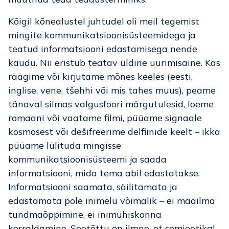
Kõigil kõnealustel juhtudel oli meil tegemist
mingite kommunikatsioonisüsteemidega ja
teatud informatsiooni edastamisega nende
kaudu. Nii eristub teatav üldine uurimisaine. Kas
räägime või kirjutame mõnes keeles (eesti,
inglise, vene, tšehhi või mis tahes muus), peame
tänaval silmas valgusfoori märgutulesid, loeme
romaani või vaatame filmi, püüame signaale
kosmosest või dešifreerime delfiinide keelt – ikka
püüame lülituda mingisse
kommunikatsioonisüsteemi ja saada
informatsiooni, mida tema abil edastatakse.
Informatsiooni saamata, säilitamata ja
edastamata pole inimelu võimalik – ei maailma
tundmaõppimine, ei inimühiskonna
korraldamine. Seetõttu on ilmne, et semiootikal,