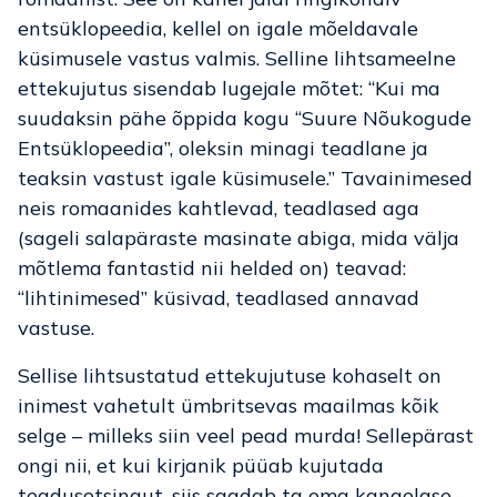
entsüklopeedia, kellel on igale mõeldavale
küsimusele vastus valmis. Selline lihtsameelne
ettekujutus sisendab lugejale mõtet: “Kui ma
suudaksin pähe õppida kogu “Suure Nõukogude
Entsüklopeedia”, oleksin minagi teadlane ja
teaksin vastust igale küsimusele.” Tavainimesed
neis romaanides kahtlevad, teadlased aga
(sageli salapäraste masinate abiga, mida välja
mõtlema fantastid nii helded on) teavad:
“lihtinimesed” küsivad, teadlased annavad
vastuse.
Sellise lihtsustatud ettekujutuse kohaselt on
inimest vahetult ümbritsevas maailmas kõik
selge – milleks siin veel pead murda! Sellepärast
ongi nii, et kui kirjanik püüab kujutada
teadusotsingut, siis saadab ta oma kangelase