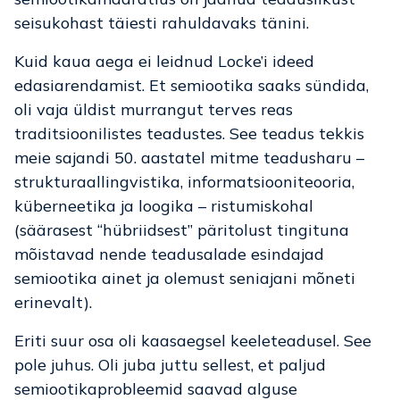
seisukohast täiesti rahuldavaks tänini.
Kuid kaua aega ei leidnud Locke’i ideed
edasiarendamist. Et semiootika saaks sündida,
oli vaja üldist murrangut terves reas
traditsioonilistes teadustes. See teadus tekkis
meie sajandi 50. aastatel mitme teadusharu –
strukturaallingvistika, informatsiooniteooria,
küberneetika ja loogika – ristumiskohal
(säärasest “hübriidsest” päritolust tingituna
mõistavad nende teadusalade esindajad
semiootika ainet ja olemust seniajani mõneti
erinevalt).
Eriti suur osa oli kaasaegsel keeleteadusel. See
pole juhus. Oli juba juttu sellest, et paljud
semiootikaprobleemid saavad alguse