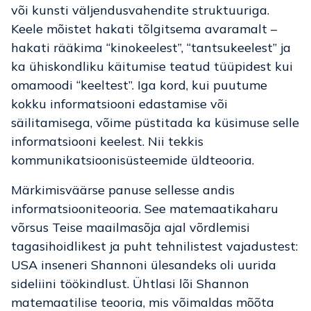
või kunsti väljendusvahendite struktuuriga.
Keele mõistet hakati tõlgitsema avaramalt –
hakati rääkima “kinokeelest”, “tantsukeelest” ja
ka ühiskondliku käitumise teatud tüüpidest kui
omamoodi “keeltest”. Iga kord, kui puutume
kokku informatsiooni edastamise või
säilitamisega, võime püstitada ka küsimuse selle
informatsiooni keelest. Nii tekkis
kommunikatsioonisüsteemide üldteooria.
Märkimisväärse panuse sellesse andis
informatsiooniteooria. See matemaatikaharu
võrsus Teise maailmasõja ajal võrdlemisi
tagasihoidlikest ja puht tehnilistest vajadustest:
USA inseneri Shannoni ülesandeks oli uurida
sideliini töökindlust. Ühtlasi lõi Shannon
matemaatilise teooria, mis võimaldas mõõta