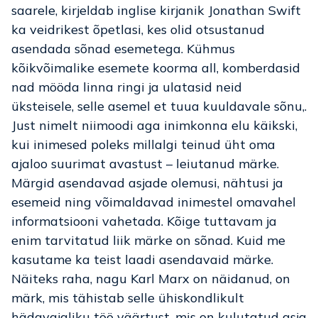
saarele, kirjeldab inglise kirjanik Jonathan Swift
ka veidrikest õpetlasi, kes olid otsustanud
asendada sõnad esemetega. Kühmus
kõikvõimalike esemete koorma all, komberdasid
nad mööda linna ringi ja ulatasid neid
üksteisele, selle asemel et tuua kuuldavale sõnu,.
Just nimelt niimoodi aga inimkonna elu käikski,
kui inimesed poleks millalgi teinud üht oma
ajaloo suurimat avastust – leiutanud märke.
Märgid asendavad asjade olemusi, nähtusi ja
esemeid ning võimaldavad inimestel omavahel
informatsiooni vahetada. Kõige tuttavam ja
enim tarvitatud liik märke on sõnad. Kuid me
kasutame ka teist laadi asendavaid märke.
Näiteks raha, nagu Karl Marx on näidanud, on
märk, mis tähistab selle ühiskondlikult
hädavajaliku töö väärtust, mis on kulutatud asja