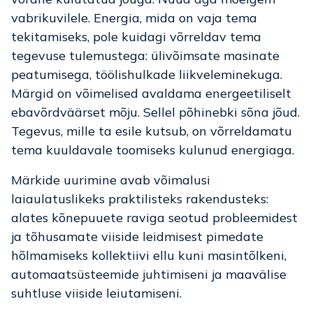
vabrikuvilele. Energia, mida on vaja tema
tekitamiseks, pole kuidagi võrreldav tema
tegevuse tulemustega: ülivõimsate masinate
peatumisega, töölishulkade liikveleminekuga.
Märgid on võimelised avaldama energeetiliselt
ebavõrdväärset mõju. Sellel põhinebki sõna jõud.
Tegevus, mille ta esile kutsub, on võrreldamatu
tema kuuldavale toomiseks kulunud energiaga.
Märkide uurimine avab võimalusi
laiaulatuslikeks praktilisteks rakendusteks:
alates kõnepuuete raviga seotud probleemidest
ja tõhusamate viiside leidmisest pimedate
hõlmamiseks kollektiivi ellu kuni masintõlkeni,
automaatsüsteemide juhtimiseni ja maavälise
suhtluse viiside leiutamiseni.