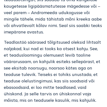
kaugetesse ligipääsmatutesse mägedesse või –
veel parem – Andromeeda udukogusse või
mingile tähele, mida tähistab mõni kreeka aabe
või ahvatlevalt kõlav nimi. Seal siis saabki teoks
imepärane avastus.
Teadlastöö säärased tõlgitsused oleksid lihtsalt
naljakad, kui nad ei tooks ka otsest kahju. See,
et teadusloomingu olemusest levib taoline
väärarusaam, on kahjulik esiteks sellepärast, et
see eksitab noorsugu, noorsoo kätes aga on
teaduse tulevik. Teiseks ei tohiks unustada, et
teaduse olelustingimusi, kas siis soodsaid või
ebasoodsaid, ei loo mitte teadlased, vaid
ühiskond. Ja selle tarvis on ühiskonnal vaja
mõista, mis on teadusele kasulik, mis kahjulik.