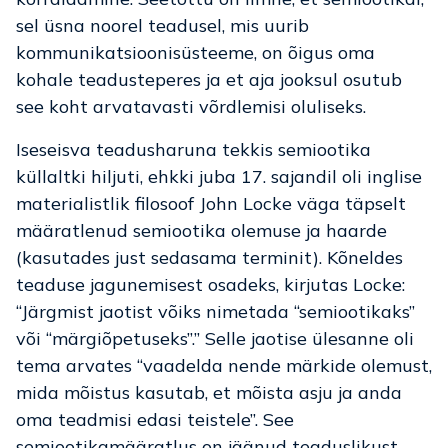
sel üsna noorel teadusel, mis uurib
kommunikatsioonisüsteeme, on õigus oma
kohale teadusteperes ja et aja jooksul osutub
see koht arvatavasti võrdlemisi oluliseks.
Iseseisva teadusharuna tekkis semiootika
küllaltki hiljuti, ehkki juba 17. sajandil oli inglise
materialistlik filosoof John Locke väga täpselt
määratlenud semiootika olemuse ja haarde
(kasutades just sedasama terminit). Kõneldes
teaduse jagunemisest osadeks, kirjutas Locke:
“Järgmist jaotist võiks nimetada “semiootikaks”
või “märgiõpetuseks”.” Selle jaotise ülesanne oli
tema arvates “vaadelda nende märkide olemust,
mida mõistus kasutab, et mõista asju ja anda
oma teadmisi edasi teistele”. See
semiootikamääratlus on jäänud teaduslikust