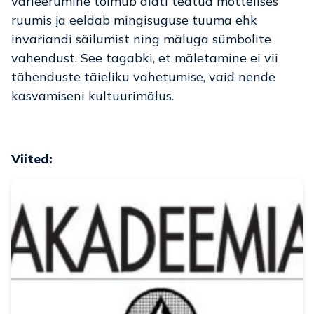
varieerumine toimub alati teatud mõttelises
ruumis ja eeldab mingisuguse tuuma ehk
invariandi säilumist ning mäluga sümbolite
vahendust. See tagabki, et mäletamine ei vii
tähenduste täieliku vahetumise, vaid nende
kasvamiseni kultuurimälus.
Viited: