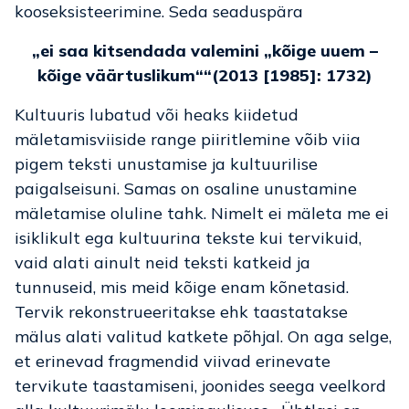
kooseksisteerimine. Seda seaduspära
„ei saa kitsendada valemini „kõige uuem –
kõige väärtuslikum““(2013 [1985]: 1732)
Kultuuris lubatud või heaks kiidetud
mäletamisviiside range piiritlemine võib viia
pigem teksti unustamise ja kultuurilise
paigalseisuni. Samas on osaline unustamine
mäletamise oluline tahk. Nimelt ei mäleta me ei
isiklikult ega kultuurina tekste kui tervikuid,
vaid alati ainult neid teksti katkeid ja
tunnuseid, mis meid kõige enam kõnetasid.
Tervik rekonstrueeritakse ehk taastatakse
mälus alati valitud katkete põhjal. On aga selge,
et erinevad fragmendid viivad erinevate
tervikute taastamiseni, joonides seega veelkord