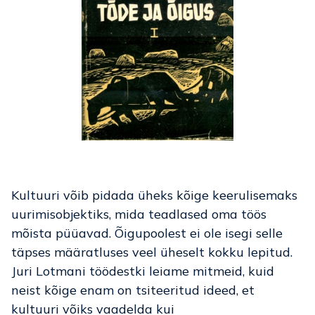
Kultuuri võib pidada üheks kõige keerulisemaks
uurimisobjektiks, mida teadlased oma töös
mõista püüavad. Õigupoolest ei ole isegi selle
täpses määratluses veel üheselt kokku lepitud.
Juri Lotmani töödestki leiame mitmeid, kuid
neist kõige enam on tsiteeritud ideed, et
kultuuri võiks vaadelda kui