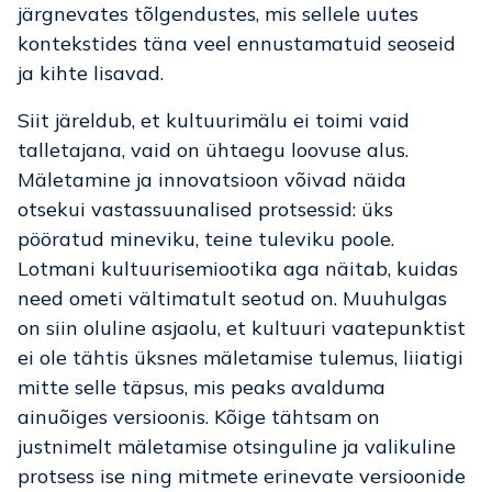
järgnevates tõlgendustes, mis sellele uutes
kontekstides täna veel ennustamatuid seoseid
ja kihte lisavad.
Siit järeldub, et kultuurimälu ei toimi vaid
talletajana, vaid on ühtaegu loovuse alus.
Mäletamine ja innovatsioon võivad näida
otsekui vastassuunalised protsessid: üks
pööratud mineviku, teine tuleviku poole.
Lotmani kultuurisemiootika aga näitab, kuidas
need ometi vältimatult seotud on. Muuhulgas
on siin oluline asjaolu, et kultuuri vaatepunktist
ei ole tähtis üksnes mäletamise tulemus, liiatigi
mitte selle täpsus, mis peaks avalduma
ainuõiges versioonis. Kõige tähtsam on
justnimelt mäletamise otsinguline ja valikuline
protsess ise ning mitmete erinevate versioonide