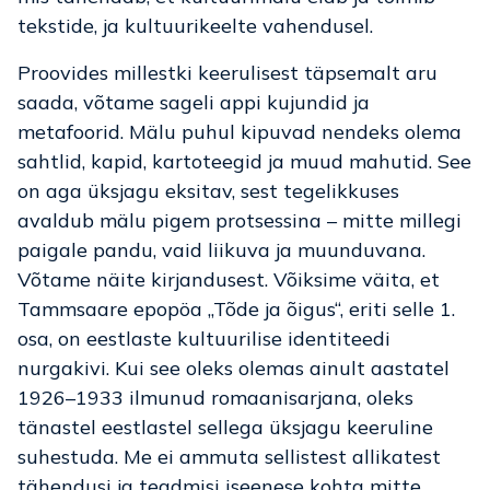
tekstide, ja kultuurikeelte vahendusel.
Proovides millestki keerulisest täpsemalt aru
saada, võtame sageli appi kujundid ja
metafoorid. Mälu puhul kipuvad nendeks olema
sahtlid, kapid, kartoteegid ja muud mahutid. See
on aga üksjagu eksitav, sest tegelikkuses
avaldub mälu pigem protsessina – mitte millegi
paigale pandu, vaid liikuva ja muunduvana.
Võtame näite kirjandusest. Võiksime väita, et
Tammsaare epopöa „Tõde ja õigus“, eriti selle 1.
osa, on eestlaste kultuurilise identiteedi
nurgakivi. Kui see oleks olemas ainult aastatel
1926–1933 ilmunud romaanisarjana, oleks
tänastel eestlastel sellega üksjagu keeruline
suhestuda. Me ei ammuta sellistest allikatest
tähendusi ja teadmisi iseenese kohta mitte