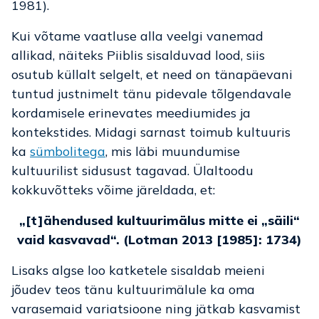
1981).
Kui võtame vaatluse alla veelgi vanemad
allikad, näiteks Piiblis sisalduvad lood, siis
osutub küllalt selgelt, et need on tänapäevani
tuntud justnimelt tänu pidevale tõlgendavale
kordamisele erinevates meediumides ja
kontekstides. Midagi sarnast toimub kultuuris
ka
sümbolitega
, mis läbi muundumise
kultuurilist sidusust tagavad. Ülaltoodu
kokkuvõtteks võime järeldada, et:
„[t]ähendused kultuurimälus mitte ei „säili“
vaid kasvavad“. (Lotman 2013 [1985]: 1734)
Lisaks algse loo katketele sisaldab meieni
jõudev teos tänu kultuurimälule ka oma
varasemaid variatsioone ning jätkab kasvamist