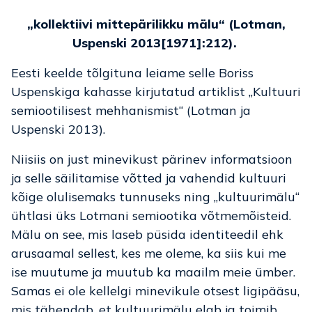
„kollektiivi mittepärilikku mälu“ (Lotman,
Uspenski 2013[1971]:212).
Eesti keelde tõlgituna leiame selle Boriss
Uspenskiga kahasse kirjutatud artiklist „Kultuuri
semiootilisest mehhanismist“ (Lotman ja
Uspenski 2013).
Niisiis on just minevikust pärinev informatsioon
ja selle säilitamise võtted ja vahendid kultuuri
kõige olulisemaks tunnuseks ning „kultuurimälu“
ühtlasi üks Lotmani semiootika võtmemõisteid.
Mälu on see, mis laseb püsida identiteedil ehk
arusaamal sellest, kes me oleme, ka siis kui me
ise muutume ja muutub ka maailm meie ümber.
Samas ei ole kellelgi minevikule otsest ligipääsu,
mis tähendab, et kultuurimälu elab ja toimib