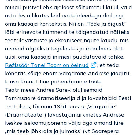
mingil püsival ehk ajaloost sõltumatul kujul, vaid
astudes allikates leiduvate ideedega dialoogi
oma kaasaja kontekstis. Nii on „Tõde ja õigust“
läbi erinevate kümnendite tõlgendatud näiteks
teatrilavastuste ja ekraniseeringute kaudu, mis
avavad algteksti tegelastes ja maailmas alati
uusi, oma kaasaja inimesi puudutavaid tahke.
Režissöör Tanel Toom on öelnud
, et teda
kõnetas kõige enam Vargamäe Andrese jäägitu,
lausa fanaatiline pühendumine tööle.
Teatrimees Andres Särev, olulisemaid
Tammsaare dramatiseerijaid ja lavastajaid Eesti
teatriloos, tõi oma 1951. aasta „Vargamäe“
(Draamateater) lavastajamärkmetes Andrese
keskse iseloomujoonena välja aga omandikire,
„mis teeb jõhkraks ja julmaks“ (vt Saarepera