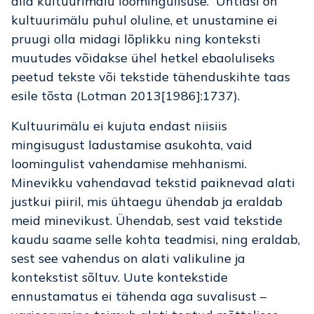
alla kultuurimälu loomingulisuse. Ühtlasi on
kultuurimälu puhul oluline, et unustamine ei
pruugi olla midagi lõplikku ning konteksti
muutudes võidakse ühel hetkel ebaoluliseks
peetud tekste või tekstide tähenduskihte taas
esile tõsta (Lotman 2013[1986]:1737).
Kultuurimälu ei kujuta endast niisiis
mingisugust ladustamise asukohta, vaid
loomingulist vahendamise mehhanismi.
Minevikku vahendavad tekstid paiknevad alati
justkui piiril, mis ühtaegu ühendab ja eraldab
meid minevikust. Ühendab, sest vaid tekstide
kaudu saame selle kohta teadmisi, ning eraldab,
sest see vahendus on alati valikuline ja
kontekstist sõltuv. Uute kontekstide
ennustamatus ei tähenda aga suvalisust –