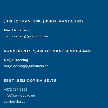
JURI LOTMANI 100. JUUBELIAASTA 2022
Merit Rickberg
merit.rickberg@jurilotman.ee
KONVERENTS “JURI LOTMANI SEMIOSFÄÄR”
Darja Dorving
darja.dorving@jurilotman.ee
EESTI SEMIOOTIKA SELTS
+372 737 5933
info@semiootika.ee
semiootika.ee