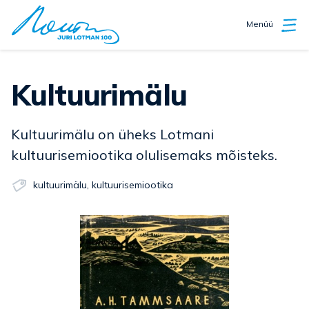
Menüü
Kultuurimälu
Kultuurimälu on üheks Lotmani
kultuurisemiootika olulisemaks mõisteks.
kultuurimälu
,
kultuurisemiootika